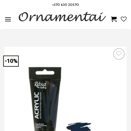
Skip
+370 630 20570
to
content
-10%
Noriu!