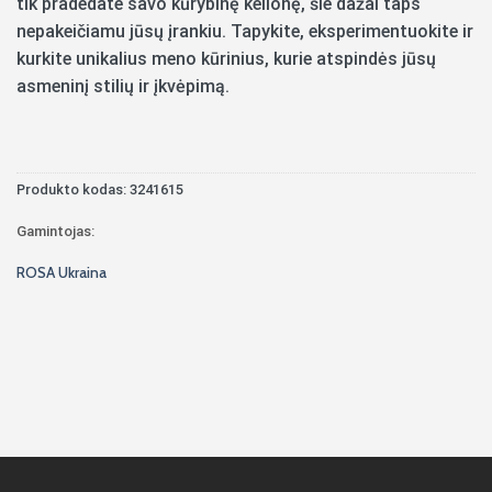
tik pradedate savo kūrybinę kelionę, šie dažai taps
nepakeičiamu jūsų įrankiu. Tapykite, eksperimentuokite ir
kurkite unikalius meno kūrinius, kurie atspindės jūsų
asmeninį stilių ir įkvėpimą.
Produkto kodas:
3241615
Gamintojas:
ROSA Ukraina