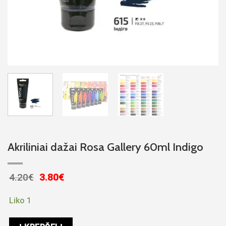
Akriliniai dažai Rosa Gallery 60ml Indigo
Original
Current
4.20
€
3.80
€
price
price
was:
is:
Liko 1
4.20€.
3.80€.