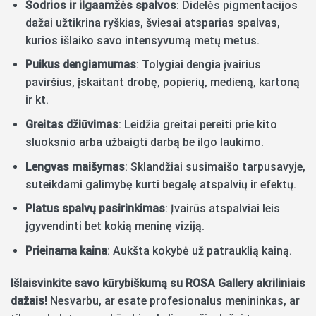
Sodrios ir ilgaamžės spalvos
: Didelės pigmentacijos
dažai užtikrina ryškias, šviesai atsparias spalvas,
kurios išlaiko savo intensyvumą metų metus.
Puikus dengiamumas
: Tolygiai dengia įvairius
paviršius, įskaitant drobę, popierių, medieną, kartoną
ir kt.
Greitas džiūvimas
: Leidžia greitai pereiti prie kito
sluoksnio arba užbaigti darbą be ilgo laukimo.
Lengvas maišymas
: Sklandžiai susimaišo tarpusavyje,
suteikdami galimybę kurti begalę atspalvių ir efektų.
Platus spalvų pasirinkimas
: Įvairūs atspalviai leis
įgyvendinti bet kokią meninę viziją.
Prieinama kaina
: Aukšta kokybė už patrauklią kainą.
Išlaisvinkite savo kūrybiškumą su ROSA Gallery akriliniais
dažais!
Nesvarbu, ar esate profesionalus menininkas, ar