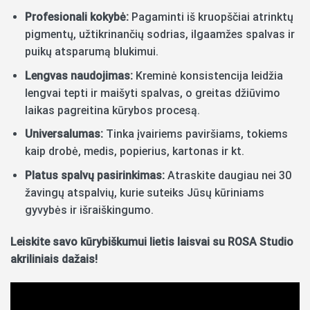
Profesionali kokybė:
Pagaminti iš kruopščiai atrinktų
pigmentų, užtikrinančių sodrias, ilgaamžes spalvas ir
puikų atsparumą blukimui.
Lengvas naudojimas:
Kreminė konsistencija leidžia
lengvai tepti ir maišyti spalvas, o greitas džiūvimo
laikas pagreitina kūrybos procesą.
Universalumas:
Tinka įvairiems paviršiams, tokiems
kaip drobė, medis, popierius, kartonas ir kt.
Platus spalvų pasirinkimas:
Atraskite daugiau nei 30
žavingų atspalvių, kurie suteiks Jūsų kūriniams
gyvybės ir išraiškingumo.
Leiskite savo kūrybiškumui lietis laisvai su ROSA Studio
akriliniais dažais!