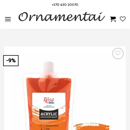
Skip
+370 630 20570
to
content
-9%
Noriu!