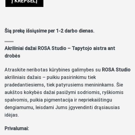
Į KREPŠELĮ
Šią prekę išsiųsime per 1-2 darbo dienas.
Akriliniai dažai ROSA Studio – Tapytojo aistra ant
drobės
Atraskite neribotas kūrybines galimybes su
ROSA Studio
akriliniais dažais – puikiu pasirinkimu tiek
pradedantiesiems, tiek patyrusiems menininkams. Šie
aukštos kokybės dažai pasižymi sodriomis, ryškiomis
spalvomis, puikia pigmentacija ir nepriekaištingu
dengiamumu, leisdami Jums įgyvendinti drąsiausias
idėjas.
Privalumai: