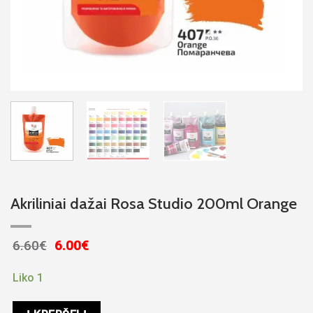
Akriliniai dažai Rosa Studio 200ml Orange
Original
Current
6.60
€
6.00
€
price
price
was:
is:
Liko 1
6.60€.
6.00€.