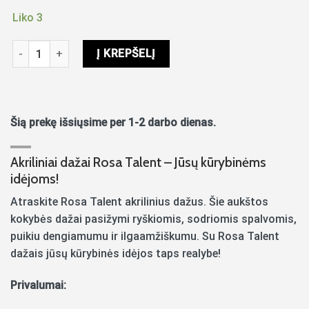
Liko 3
produkto kiekis: Akriliniai dažai Rosa Talent matiniai 20ml Cap
Į KREPŠELĮ
Šią prekę išsiųsime per 1-2 darbo dienas.
Akriliniai dažai Rosa Talent – Jūsų kūrybinėms
idėjoms!
Atraskite Rosa Talent akrilinius dažus. Šie aukštos
kokybės dažai pasižymi ryškiomis, sodriomis spalvomis,
puikiu dengiamumu ir ilgaamžiškumu. Su Rosa Talent
dažais jūsų kūrybinės idėjos taps realybe!
Privalumai: