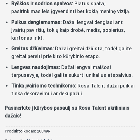
Ryškios ir sodrios spalvos:
Platus spalvų
pasirinkimas leis įgyvendinti bet kokią meninę viziją.
Puikus dengiamumas:
Dažai lengvai dengiasi ant
įvairių paviršių, tokių kaip drobė, medis, popierius,
kartonas ir kt.
Greitas džiūvimas:
Dažai greitai džiūsta, todėl galite
greitai pereiti prie kito kūrybinio etapo.
Lengvas naudojimas:
Dažai lengvai maišosi
tarpusavyje, todėl galite sukurti unikalius atspalvius.
Tinka įvairioms technikoms:
Rosa Talent dažai puikiai
tinka dekoravimui ar dekupažui.
Pasinerkite į kūrybos pasaulį su Rosa Talent akriliniais
dažais!
Produkto kodas:
20049R