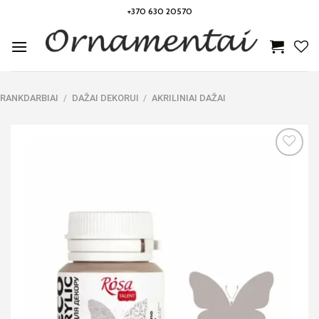
Skip
+370 630 20570
to
content
RANKDARBIAI
/
DAŽAI DEKORUI
/
AKRILINIAI DAŽAI
Noriu!