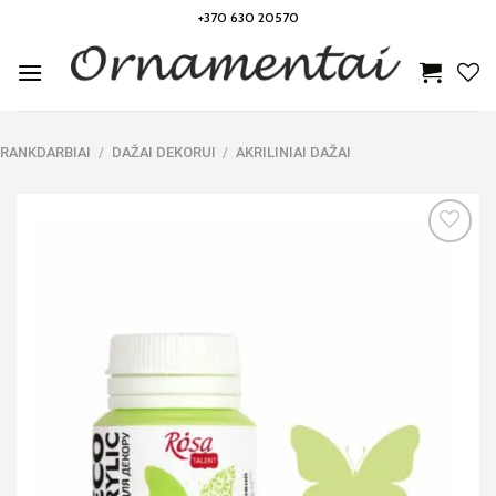
Skip
+370 630 20570
to
content
RANKDARBIAI
/
DAŽAI DEKORUI
/
AKRILINIAI DAŽAI
Noriu!