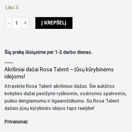
Liko 3
produkto kiekis: Akriliniai dažai Rosa Talent matiniai 20ml Pist
Į KREPŠELĮ
Šią prekę išsiųsime per 1-2 darbo dienas.
Akriliniai dažai Rosa Talent – Jūsų kūrybinėms
idėjoms!
Atraskite Rosa Talent akrilinius dažus. Šie aukštos
kokybės dažai pasižymi ryškiomis, sodriomis spalvomis,
puikiu dengiamumu ir ilgaamžiškumu. Su Rosa Talent
dažais jūsų kūrybinės idėjos taps realybe!
Privalumai: