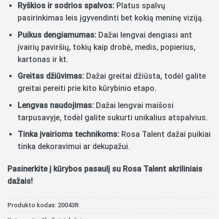
Ryškios ir sodrios spalvos:
Platus spalvų
pasirinkimas leis įgyvendinti bet kokią meninę viziją.
Puikus dengiamumas:
Dažai lengvai dengiasi ant
įvairių paviršių, tokių kaip drobė, medis, popierius,
kartonas ir kt.
Greitas džiūvimas:
Dažai greitai džiūsta, todėl galite
greitai pereiti prie kito kūrybinio etapo.
Lengvas naudojimas:
Dažai lengvai maišosi
tarpusavyje, todėl galite sukurti unikalius atspalvius.
Tinka įvairioms technikoms:
Rosa Talent dažai puikiai
tinka dekoravimui ar dekupažui.
Pasinerkite į kūrybos pasaulį su Rosa Talent akriliniais
dažais!
Produkto kodas:
20043R