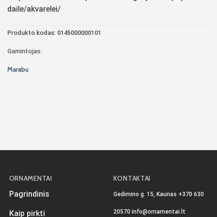
daile/akvarelei/
Produkto kodas:
0145000000101
Gamintojas:
Marabu
ORNAMENTAI
KONTAKTAI
Pagrindinis
Gedimino g. 15, Kaunas
+370 630
20570
info@ornamentai.lt
Kaip pirkti