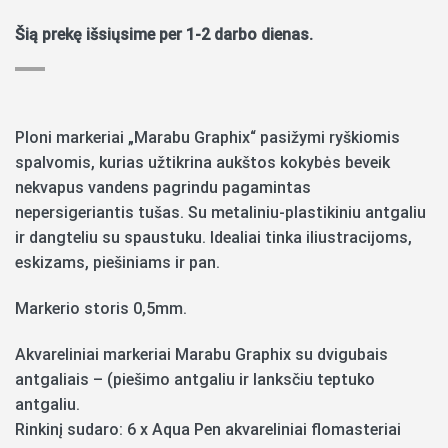
Šią prekę išsiųsime per 1-2 darbo dienas.
Ploni markeriai „Marabu Graphix“ pasižymi ryškiomis
spalvomis, kurias užtikrina aukštos kokybės beveik
nekvapus vandens pagrindu pagamintas
nepersigeriantis tušas. Su metaliniu-plastikiniu antgaliu
ir dangteliu su spaustuku. Idealiai tinka iliustracijoms,
eskizams, piešiniams ir pan.
Markerio storis 0,5mm.
Akvareliniai markeriai Marabu Graphix su dvigubais
antgaliais – (piešimo antgaliu ir lanksčiu teptuko
antgaliu.
Rinkinį sudaro: 6 x Aqua Pen akvareliniai flomasteriai