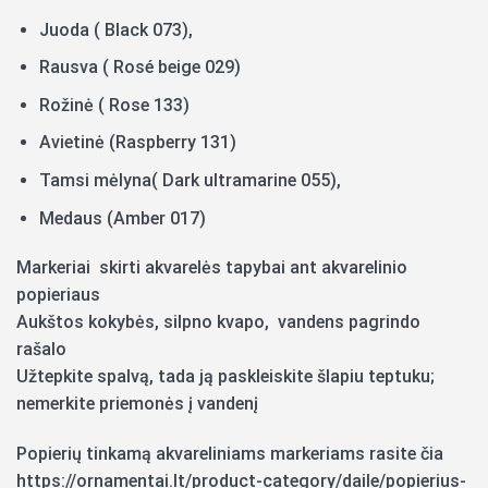
Juoda ( Black 073),
Rausva ( Rosé beige 029)
Rožinė ( Rose 133)
Avietinė (Raspberry 131)
Tamsi mėlyna( Dark ultramarine 055),
Medaus (Amber 017)
Markeriai skirti akvarelės tapybai ant akvarelinio
popieriaus
Aukštos kokybės, silpno kvapo, vandens pagrindo
rašalo
Užtepkite spalvą, tada ją paskleiskite šlapiu teptuku;
nemerkite priemonės į vandenį
Popierių tinkamą akvareliniams markeriams rasite čia
https://ornamentai.lt/product-category/daile/popierius-