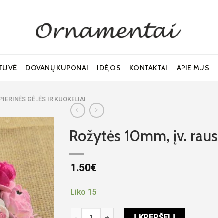
TUVĖ
DOVANŲ KUPONAI
IDĖJOS
KONTAKTAI
APIE MUS
PIERINĖS GĖLĖS IR KUOKELIAI
Rožytės 10mm, įv. raus
1.50
€
Noriu!
Liko 15
produkto kiekis: Rožytės 10mm, įv. rausvų sp.
Į KREPŠELĮ