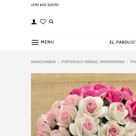
Skip
+370 630 20570
to
content
MENU
EL. PARDUO
RANKDARBIAI
/
POPIERIAUS MENAS, SKREBINIMAS
/
PO