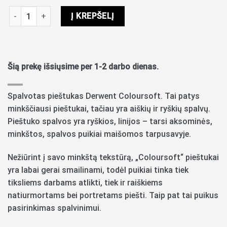
produkto kiekis: Spalvotas pieštukas Derwent Coloursoft C070
Į KREPŠELĮ
Šią prekę išsiųsime per 1-2 darbo dienas.
Spalvotas pieštukas Derwent Coloursoft. Tai patys
minkščiausi pieštukai, tačiau yra aiškių ir ryškių spalvų.
Pieštuko spalvos yra ryškios, linijos – tarsi aksominės,
minkštos, spalvos puikiai maišomos tarpusavyje.
Nežiūrint į savo minkštą tekstūrą, „Coloursoft“ pieštukai
yra labai gerai smailinami, todėl puikiai tinka tiek
tiksliems darbams atlikti, tiek ir raiškiems
natiurmortams bei portretams piešti. Taip pat tai puikus
pasirinkimas spalvinimui.