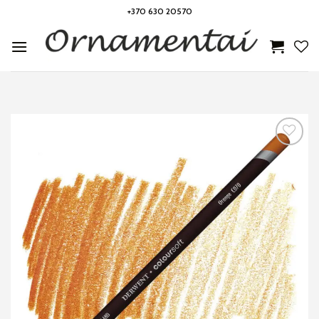
Skip
+370 630 20570
to
content
Noriu!