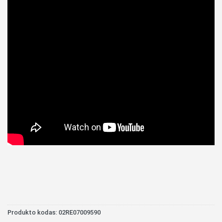
Produkto kodas:
02RE07009590