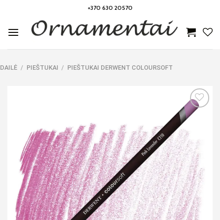
Skip
+370 630 20570
to
content
DAILĖ
/
PIEŠTUKAI
/
PIEŠTUKAI DERWENT COLOURSOFT
Noriu!