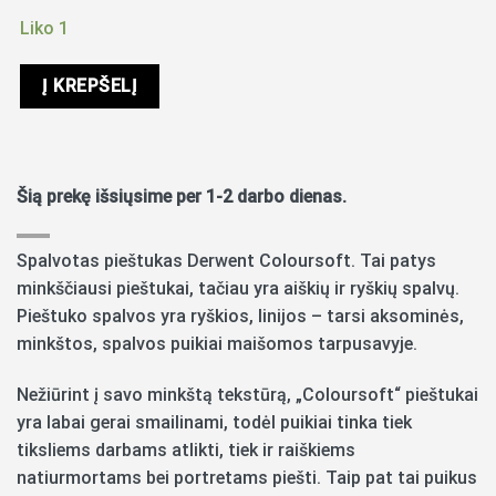
Liko 1
Į KREPŠELĮ
Šią prekę išsiųsime per 1-2 darbo dienas.
Spalvotas pieštukas Derwent Coloursoft. Tai patys
minkščiausi pieštukai, tačiau yra aiškių ir ryškių spalvų.
Pieštuko spalvos yra ryškios, linijos – tarsi aksominės,
minkštos, spalvos puikiai maišomos tarpusavyje.
Nežiūrint į savo minkštą tekstūrą, „Coloursoft“ pieštukai
yra labai gerai smailinami, todėl puikiai tinka tiek
tiksliems darbams atlikti, tiek ir raiškiems
natiurmortams bei portretams piešti. Taip pat tai puikus