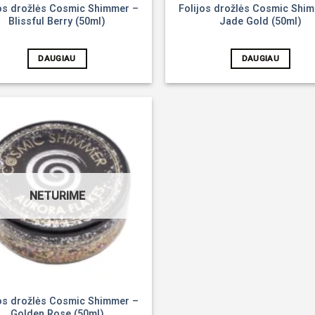
jos drožlės Cosmic Shimmer –
Folijos drožlės Cosmic Shi
Blissful Berry (50ml)
Jade Gold (50ml)
DAUGIAU
DAUGIAU
Noriu!
NETURIME
jos drožlės Cosmic Shimmer –
Golden Rose (50ml)