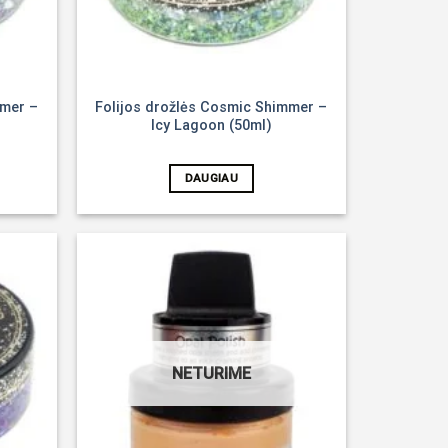
mmer –
Folijos drožlės Cosmic Shimmer –
Icy Lagoon (50ml)
DAUGIAU
Noriu!
Noriu!
NETURIME