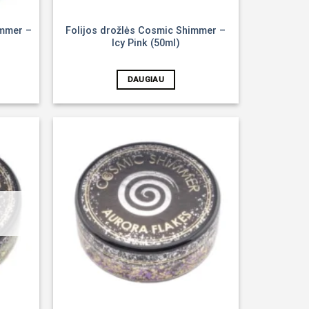
immer –
Folijos drožlės Cosmic Shimmer –
Icy Pink (50ml)
DAUGIAU
Noriu!
Noriu!