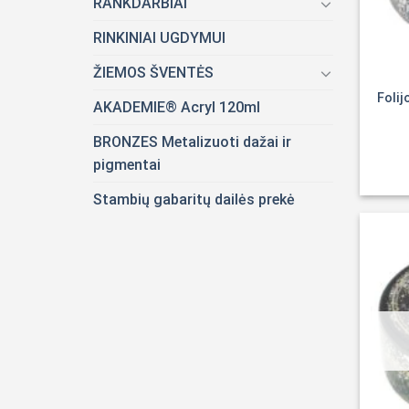
RANKDARBIAI
RINKINIAI UGDYMUI
ŽIEMOS ŠVENTĖS
Foli
AKADEMIE® Acryl 120ml
BRONZES Metalizuoti dažai ir
pigmentai
Stambių gabaritų dailės prekė