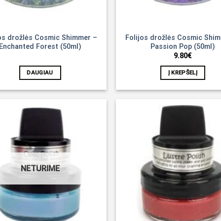
jos drožlės Cosmic Shimmer –
Folijos drožlės Cosmic Shi
Enchanted Forest (50ml)
Passion Pop (50ml)
9.80
€
DAUGIAU
Į KREPŠELĮ
Noriu!
NETURIME