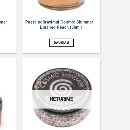
mmer –
Pasta poliravimui Cosmic Shimmer –
Blushed Peach (50ml)
DAUGIAU
Noriu!
Noriu!
NETURIME