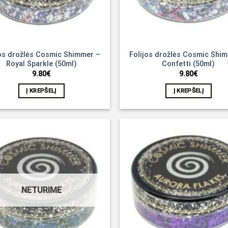
jos drožlės Cosmic Shimmer –
Folijos drožlės Cosmic Shi
Royal Sparkle (50ml)
Confetti (50ml)
9.80
€
9.80
€
Į KREPŠELĮ
Į KREPŠELĮ
Noriu!
NETURIME