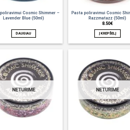
 poliravimui Cosmic Shimmer –
Pasta poliravimui Cosmic Sh
Lavender Blue (50ml)
Razzmatazz (50ml)
8.50
€
DAUGIAU
Į KREPŠELĮ
Noriu!
NETURIME
NETURIME