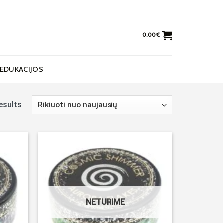
0.00
€
EDUKACIJOS
esults
Noriu!
Noriu!
NETURIME