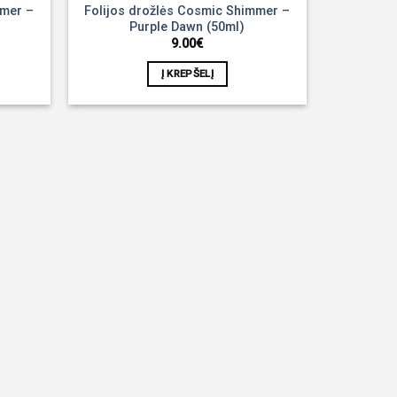
mmer –
Folijos drožlės Cosmic Shimmer –
Purple Dawn (50ml)
9.00
€
Į KREPŠELĮ