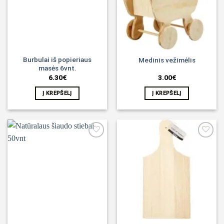
Burbulai iš popieriaus
Medinis vežimėlis
masės 6vnt.
6.30
€
3.00
€
Į KREPŠELĮ
Į KREPŠELĮ
Noriu!
Noriu!