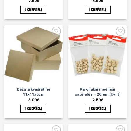
7.50
€
4.80
€
Į KREPŠELĮ
Į KREPŠELĮ
Noriu!
Noriu!
Dėžutė kvadratinė
Karoliukai mediniai
11x11x5cm
natūralūs – 20mm (6vnt)
3.00
€
2.50
€
Į KREPŠELĮ
Į KREPŠELĮ