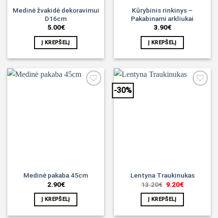
Medinė žvakidė dekoravimui
Kūrybinis rinkinys –
D16cm
Pakabinami arkliukai
5.00
€
3.90
€
Į KREPŠELĮ
Į KREPŠELĮ
-30%
Noriu!
Noriu!
Medinė pakaba 45cm
Lentyna Traukinukas
Original
Current
2.90
€
13.20
€
9.20
€
price
price
was:
is:
Į KREPŠELĮ
Į KREPŠELĮ
13.20€.
9.20€.