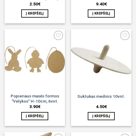
2.50
€
9.40
€
Į KREPŠELĮ
Į KREPŠELĮ
Noriu!
Noriu!
Popieriaus masės formos
Suktukas medinis 10vnt.
“Velykos” H-10cm, 6vnt.
3.90
€
4.50
€
Į KREPŠELĮ
Į KREPŠELĮ