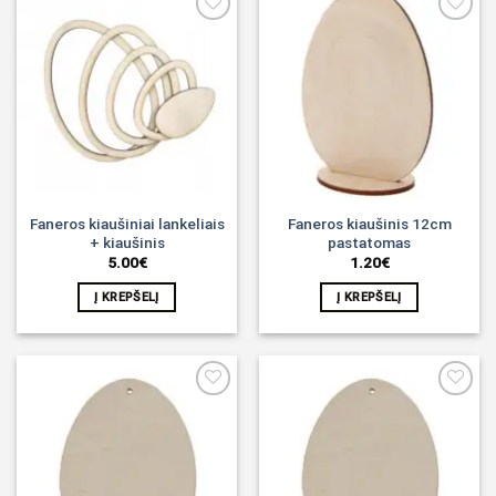
Noriu!
Noriu!
Faneros kiaušiniai lankeliais
Faneros kiaušinis 12cm
+ kiaušinis
pastatomas
5.00
€
1.20
€
Į KREPŠELĮ
Į KREPŠELĮ
Noriu!
Noriu!