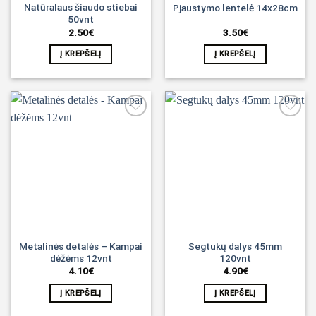
Natūralaus šiaudo stiebai
Pjaustymo lentelė 14x28cm
50vnt
2.50
€
3.50
€
Į KREPŠELĮ
Į KREPŠELĮ
Noriu!
Noriu!
Metalinės detalės – Kampai
Segtukų dalys 45mm
dėžėms 12vnt
120vnt
4.10
€
4.90
€
Į KREPŠELĮ
Į KREPŠELĮ