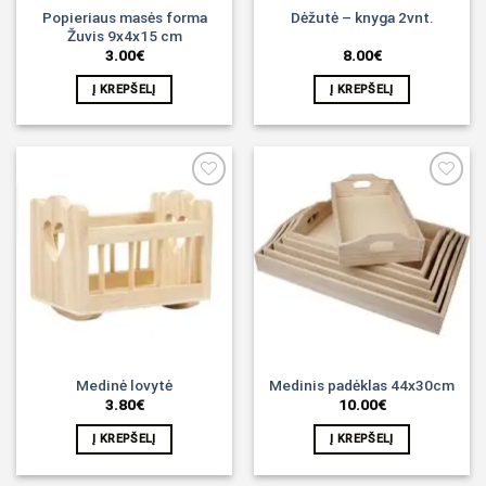
Popieriaus masės forma
Dėžutė – knyga 2vnt.
Žuvis 9x4x15 cm
3.00
€
8.00
€
Į KREPŠELĮ
Į KREPŠELĮ
Noriu!
Noriu!
Medinė lovytė
Medinis padėklas 44x30cm
3.80
€
10.00
€
Į KREPŠELĮ
Į KREPŠELĮ