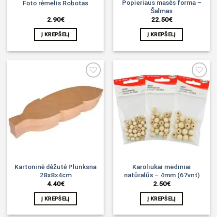
Popieriaus masės forma –
Foto rėmelis Robotas
Šalmas
2.90
€
22.50
€
Į KREPŠELĮ
Į KREPŠELĮ
Noriu!
Noriu!
Kartoninė dėžutė Plunksna
Karoliukai mediniai
28x8x4cm
natūralūs – 4mm (67vnt)
4.40
€
2.50
€
Į KREPŠELĮ
Į KREPŠELĮ