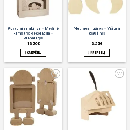
Kūrybinis rinkinys – Medinė
Medinės figūros – Višta ir
kambario dekoracija –
kiaušinis
Vienaragis
18.20
€
3.20
€
Į KREPŠELĮ
Į KREPŠELĮ
Noriu!
Noriu!