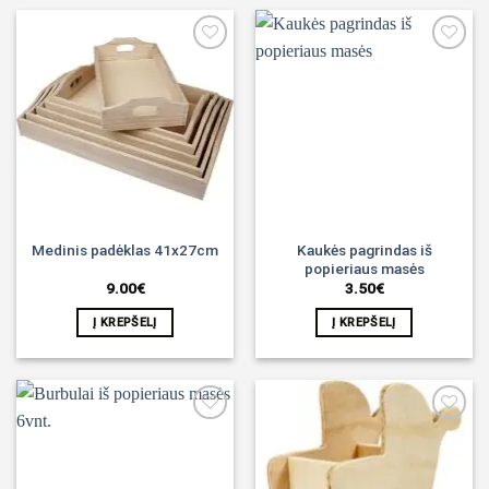
Noriu!
Noriu!
Kaukės pagrindas iš
Medinis padėklas 41x27cm
popieriaus masės
9.00
€
3.50
€
Į KREPŠELĮ
Į KREPŠELĮ
Noriu!
Noriu!