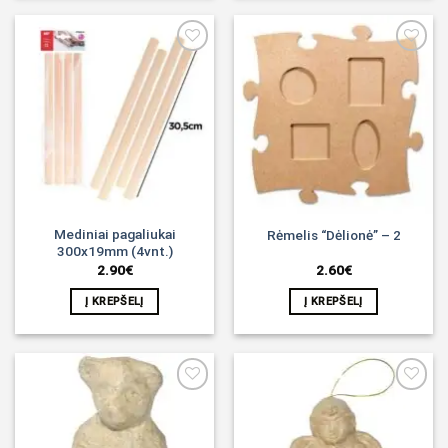
Noriu!
Noriu!
Mediniai pagaliukai
Rėmelis “Dėlionė” – 2
300x19mm (4vnt.)
2.90
€
2.60
€
Į KREPŠELĮ
Į KREPŠELĮ
Noriu!
Noriu!