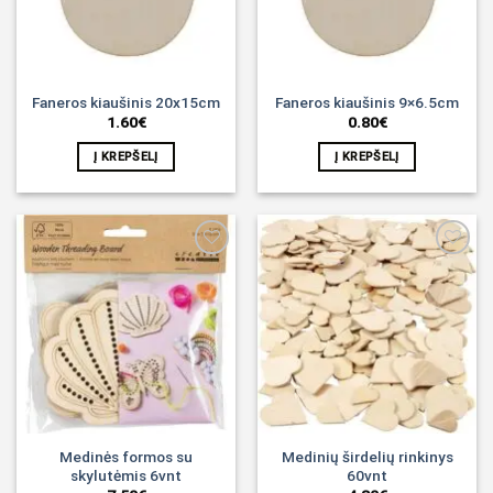
Faneros kiaušinis 20x15cm
Faneros kiaušinis 9×6.5cm
1.60
€
0.80
€
Į KREPŠELĮ
Į KREPŠELĮ
Noriu!
Noriu!
Medinės formos su
Medinių širdelių rinkinys
skylutėmis 6vnt
60vnt