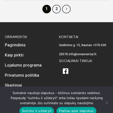
1
2
ORNAMENTAI
KONTAKTAI
Pagrindinis
Gedimino g. 15, Kaunas
+370 630
20570
info@ornamentai.lt
Kaip pirkti
SOCIALINIAI TINKLAI
Lojalumo programa
Privatumo politika
Skaitiniai
Svetainė naudoja slapukus - būtinus svetainės veikimui.
Paspaudę "sutinku ir uždaryti" arba toliau tęsdami naršymą
svetainėje Jūs sutinkate su slapukų naudojimu
Sukurta
iKiwi.lt
Visos teisės priklauso Ornamentai.lt © 2026
Sutinku ir uždaryti
Plačiau apie slapukus
Privatumo politika