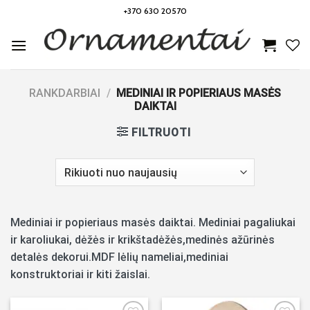
Skip
+370 630 20570
to
content
RANKDARBIAI
/
MEDINIAI IR POPIERIAUS MASĖS
DAIKTAI
FILTRUOTI
Mediniai ir popieriaus masės daiktai. Mediniai pagaliukai
ir karoliukai, dėžės ir krikštadėžės,medinės ažūrinės
detalės dekorui.MDF lėlių nameliai,mediniai
konstruktoriai ir kiti žaislai.