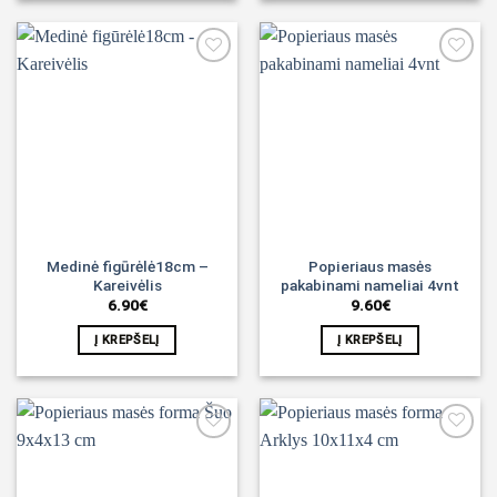
Noriu!
Noriu!
Medinė figūrėlė18cm –
Popieriaus masės
Kareivėlis
pakabinami nameliai 4vnt
6.90
€
9.60
€
Į KREPŠELĮ
Į KREPŠELĮ
Noriu!
Noriu!