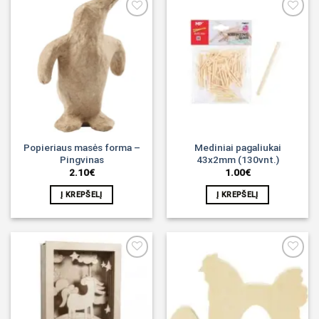
Noriu!
Noriu!
Popieriaus masės forma –
Mediniai pagaliukai
Pingvinas
43x2mm (130vnt.)
2.10
€
1.00
€
Į KREPŠELĮ
Į KREPŠELĮ
Noriu!
Noriu!