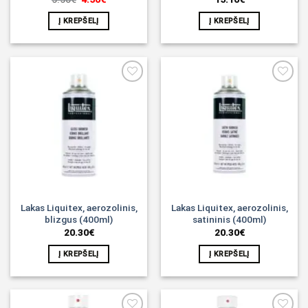
price
price
was:
is:
Į KREPŠELĮ
Į KREPŠELĮ
5.50€.
4.50€.
Noriu!
Noriu!
Lakas Liquitex, aerozolinis,
Lakas Liquitex, aerozolinis,
blizgus (400ml)
satininis (400ml)
20.30
€
20.30
€
Į KREPŠELĮ
Į KREPŠELĮ