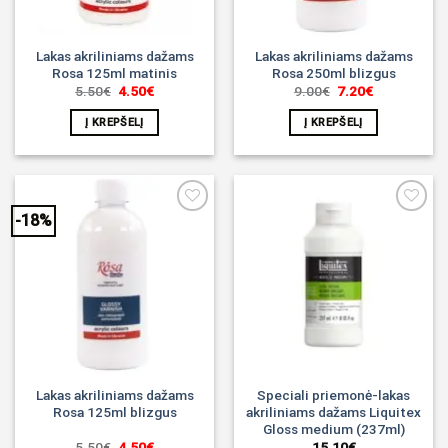
Lakas akriliniams dažams
Lakas akriliniams dažams
Rosa 125ml matinis
Rosa 250ml blizgus
Original
Current
Original
Current
5.50
€
4.50
€
9.00
€
7.20
€
price
price
price
price
was:
is:
was:
is:
Į KREPŠELĮ
Į KREPŠELĮ
5.50€.
4.50€.
9.00€.
7.20€.
-18%
Noriu!
Noriu!
Lakas akriliniams dažams
Speciali priemonė-lakas
Rosa 125ml blizgus
akriliniams dažams Liquitex
Gloss medium (237ml)
Original
Current
5.50
€
4.50
€
15.10
€