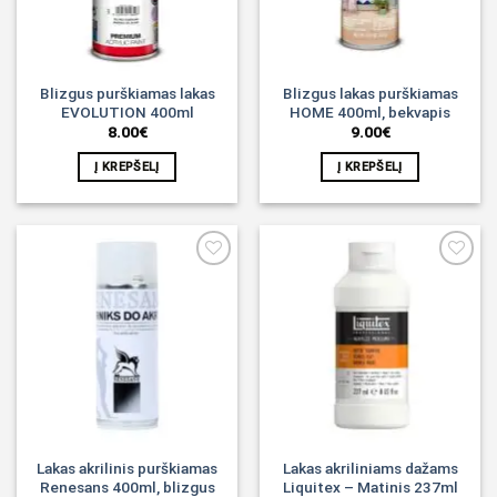
Blizgus purškiamas lakas
Blizgus lakas purškiamas
EVOLUTION 400ml
HOME 400ml, bekvapis
8.00
€
9.00
€
Į KREPŠELĮ
Į KREPŠELĮ
Noriu!
Noriu!
Lakas akrilinis purškiamas
Lakas akriliniams dažams
Renesans 400ml, blizgus
Liquitex – Matinis 237ml