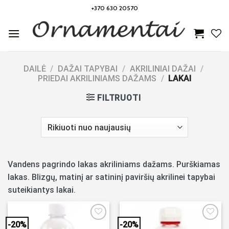
Skip
+370 630 20570
to
content
DAILĖ
/
DAŽAI TAPYBAI
/
AKRILINIAI DAŽAI
/
PRIEDAI AKRILINIAMS DAŽAMS
/
LAKAI
FILTRUOTI
Vandens pagrindo lakas akriliniams dažams. Purškiamas
lakas. Blizgų, matinį ar satininį paviršių akrilinei tapybai
suteikiantys lakai.
-20%
-20%