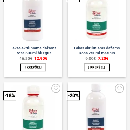
Noriu!
Noriu!
Lakas akriliniams dažams
Lakas akriliniams dažams
Rosa 500ml blizgus
Rosa 250ml matinis
Original
Current
Original
Current
16.20
€
12.90
€
9.00
€
7.20
€
price
price
price
price
was:
is:
was:
is:
Į KREPŠELĮ
Į KREPŠELĮ
16.20€.
12.90€.
9.00€.
7.20€.
-18%
-20%
Noriu!
Noriu!