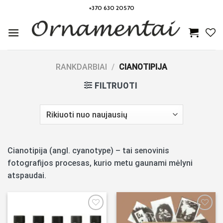
Skip
+370 630 20570
to
content
RANKDARBIAI
/
CIANOTIPIJA
FILTRUOTI
Cianotipija (angl. cyanotype) – tai senovinis
fotografijos procesas, kurio metu gaunami mėlyni
atspaudai.