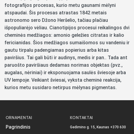
fotografijos procesas, kurio metu gaunami mėlyni
atspaudai. Šis procesas atrastas 1842 metais
astronomo sero Džono Heršelio, tačiau plačiau
išpopuliarėjo vėliau. Cianotipijos procesui reikalingos dvi
cheminės medžiagos: amonio geležies citratas ir kalio
fericianidas. Šios medžiagos sumaišomos su vandeniu ir
gautu tirpalu padengiamas popierius arba kitas
paviršius. Tai gali būti ir audinys, medis ir pan.. Tada ant
paruošto paviršiaus dedamas norimas objektas (pvz.,
augalas, nėriniai) ir eksponuojama saulės šviesoje arba
UV lempoje. Veikiant šviesai, vyksta cheminė reakcija,
kurios metu susidaro netirpus mėlynas pigmentas.
ORNAMENTAI
KONTAKTAI
Pagrindinis
Gedimino g. 15, Kaunas
+370 630