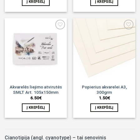
Į KREPŠELĮ
Į KREPŠELĮ
Noriu!
Noriu!
Akvarelės liejimo atvirutės
Popierius akvarelei A3,
SMLT Art. 105x150mm
300grm
6.50
€
1.50
€
Į KREPŠELĮ
Į KREPŠELĮ
Cianotipija (angl. cyanotype) – tai senovinis