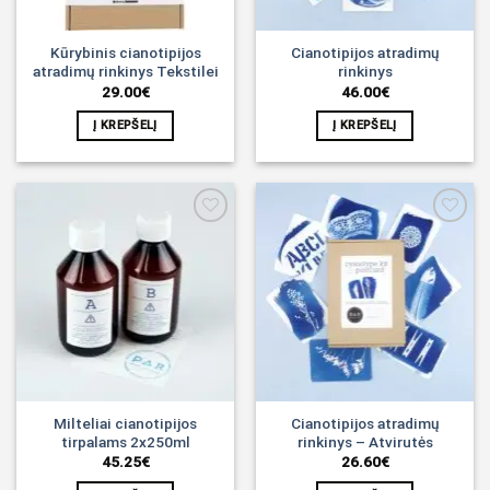
Kūrybinis cianotipijos
Cianotipijos atradimų
atradimų rinkinys Tekstilei
rinkinys
29.00
€
46.00
€
Į KREPŠELĮ
Į KREPŠELĮ
Noriu!
Noriu!
Milteliai cianotipijos
Cianotipijos atradimų
tirpalams 2x250ml
rinkinys – Atvirutės
45.25
€
26.60
€