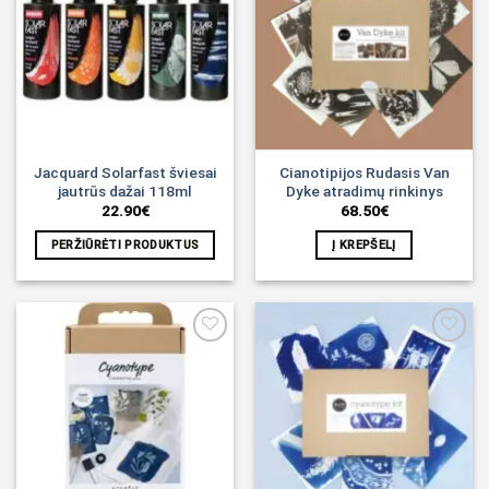
Noriu!
Noriu!
Jacquard Solarfast šviesai
Cianotipijos Rudasis Van
jautrūs dažai 118ml
Dyke atradimų rinkinys
22.90
€
68.50
€
PERŽIŪRĖTI PRODUKTUS
Į KREPŠELĮ
Noriu!
Noriu!