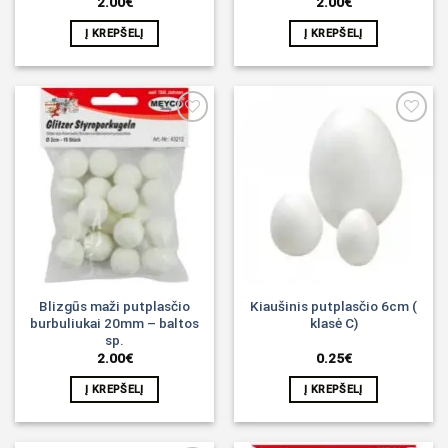
2.00
€
2.00
€
Į KREPŠELĮ
Į KREPŠELĮ
Noriu!
Noriu!
Blizgūs maži putplasčio
Kiaušinis putplasčio 6cm (
burbuliukai 20mm – baltos
klasė C)
sp.
2.00
€
0.25
€
Į KREPŠELĮ
Į KREPŠELĮ