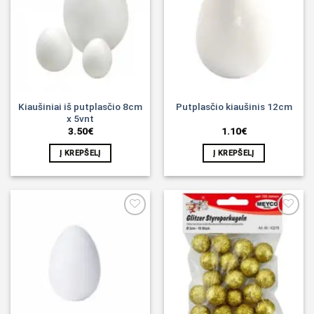
Noriu!
Noriu!
Kiaušiniai iš putplasčio 8cm
Putplasčio kiaušinis 12cm
x 5vnt
3.50
€
1.10
€
Į KREPŠELĮ
Į KREPŠELĮ
Noriu!
Noriu!