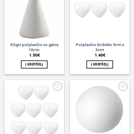
Noriu!
Noriu!
Kūgis putplasčio su galva
Putplasčio širdelės 9cm x
10cm.
3vnt
1.50
€
1.40
€
Į KREPŠELĮ
Į KREPŠELĮ
Noriu!
Noriu!