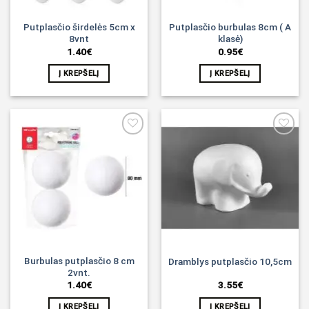
Putplasčio širdelės 5cm x
Putplasčio burbulas 8cm ( A
8vnt
klasė)
1.40
€
0.95
€
Į KREPŠELĮ
Į KREPŠELĮ
Noriu!
Noriu!
Burbulas putplasčio 8 cm
Dramblys putplasčio 10,5cm
2vnt.
1.40
€
3.55
€
Į KREPŠELĮ
Į KREPŠELĮ