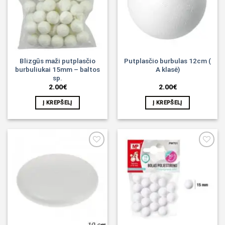
Blizgūs maži putplasčio
Putplasčio burbulas 12cm (
burbuliukai 15mm – baltos
A klasė)
sp.
2.00
€
2.00
€
Į KREPŠELĮ
Į KREPŠELĮ
Noriu!
Noriu!