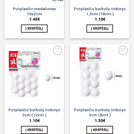
Putplasčio medalionas
Putplasčio burbulų rinkinys
10x2cm
1,5cm (18vnt.)
1.45
€
1.10
€
Į KREPŠELĮ
Į KREPŠELĮ
Noriu!
Noriu!
Putplasčio burbulų rinkinys
Putplasčio burbulų rinkinys
2cm (12vnt.)
3cm (8vnt.)
1.10
€
1.30
€
Į KREPŠELĮ
Į KREPŠELĮ