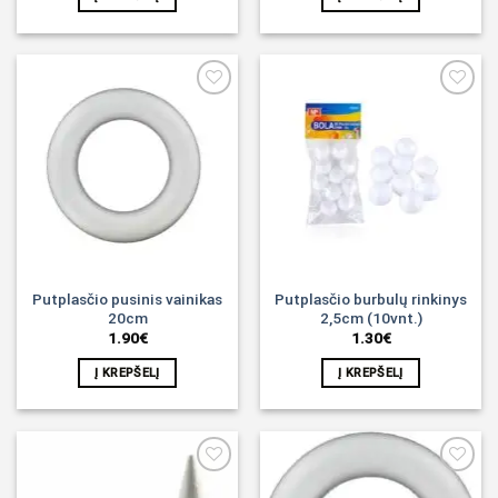
Noriu!
Noriu!
Putplasčio pusinis vainikas
Putplasčio burbulų rinkinys
20cm
2,5cm (10vnt.)
1.90
€
1.30
€
Į KREPŠELĮ
Į KREPŠELĮ