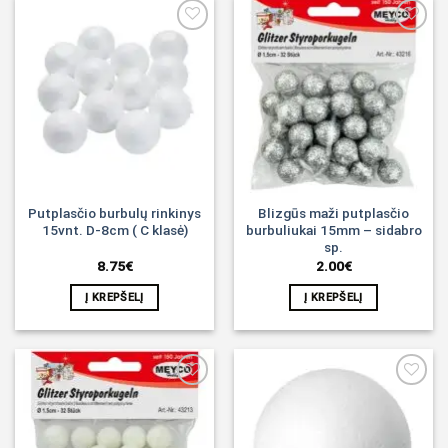
Noriu!
Noriu!
Putplasčio burbulų rinkinys
Blizgūs maži putplasčio
15vnt. D-8cm ( C klasė)
burbuliukai 15mm – sidabro
sp.
8.75
€
2.00
€
Į KREPŠELĮ
Į KREPŠELĮ
Noriu!
Noriu!