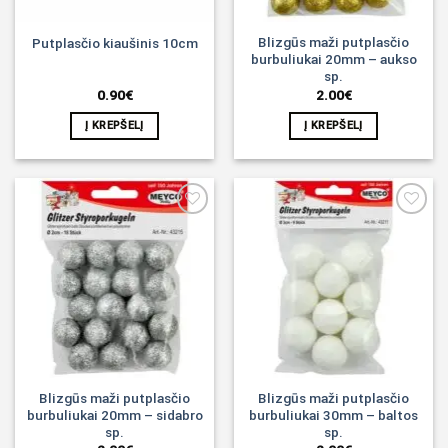
Blizgūs maži putplasčio
Putplasčio kiaušinis 10cm
burbuliukai 20mm – aukso
sp.
0.90
€
2.00
€
Į KREPŠELĮ
Į KREPŠELĮ
Noriu!
Noriu!
Blizgūs maži putplasčio
Blizgūs maži putplasčio
burbuliukai 20mm – sidabro
burbuliukai 30mm – baltos
sp.
sp.