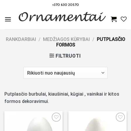
Skip
+370 630 20570
to
content
RANKDARBIAI
/
MEDŽIAGOS KŪRYBAI
/
PUTPLASČIO
FORMOS
FILTRUOTI
Putplasčio burbulai, kiaušiniai, kūgiai , vainikai ir kitos
formos dekoravimui.