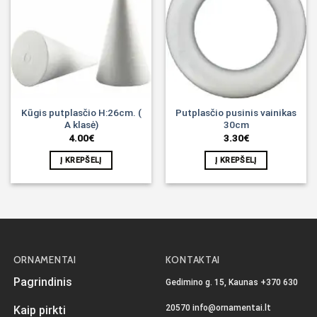
Noriu!
Noriu!
Kūgis putplasčio H:26cm. (
Putplasčio pusinis vainikas
A klasė)
30cm
4.00
€
3.30
€
Į KREPŠELĮ
Į KREPŠELĮ
ORNAMENTAI
KONTAKTAI
Pagrindinis
Gedimino g. 15, Kaunas
+370 630
20570
info@ornamentai.lt
Kaip pirkti