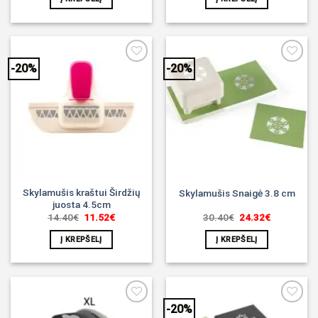
23.30€.
18.64€.
27.45€.
21.96€.
-20%
-20%
Noriu!
Noriu!
Skylamušis kraštui Širdžių
Skylamušis Snaigė 3.8 cm
juosta 4.5cm
Original
Current
Original
Current
14.40
€
11.52
€
30.40
€
24.32
€
price
price
price
price
was:
is:
was:
is:
Į KREPŠELĮ
Į KREPŠELĮ
14.40€.
11.52€.
30.40€.
24.32€.
-20%