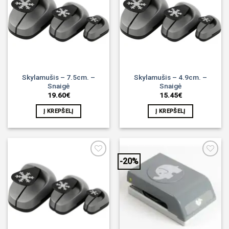
Noriu!
Noriu!
Skylamušis – 7.5cm. –
Skylamušis – 4.9cm. –
Snaigė
Snaigė
19.60
€
15.45
€
Į KREPŠELĮ
Į KREPŠELĮ
-20%
Noriu!
Noriu!