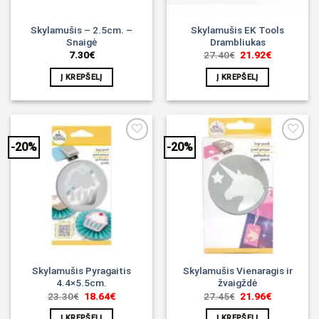
Skylamušis – 2.5cm. –
Skylamušis EK Tools
Snaigė
Drambliukas
Original
Current
7.30
€
27.40
€
21.92
€
price
price
was:
is:
Į KREPŠELĮ
Į KREPŠELĮ
27.40€.
21.92€.
-20%
-20%
Noriu!
Noriu!
Skylamušis Pyragaitis
Skylamušis Vienaragis ir
4.4×5.5cm.
žvaigždė
Original
Current
Original
Current
23.30
€
18.64
€
27.45
€
21.96
€
price
price
price
price
was:
is:
was:
is:
Į KREPŠELĮ
Į KREPŠELĮ