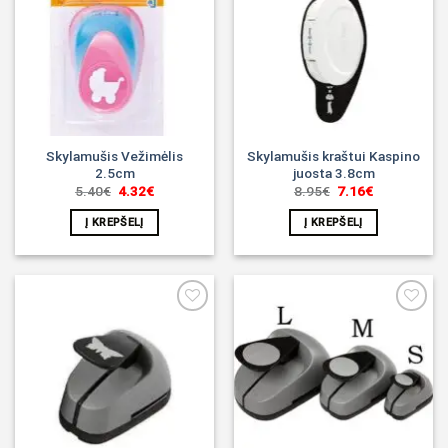
Noriu!
Noriu!
Skylamušis Vežimėlis
Skylamušis kraštui Kaspino
2.5cm
juosta 3.8cm
Original
Current
Original
Current
5.40
€
4.32
€
8.95
€
7.16
€
price
price
price
price
was:
is:
was:
is:
Į KREPŠELĮ
Į KREPŠELĮ
5.40€.
4.32€.
8.95€.
7.16€.
Noriu!
Noriu!