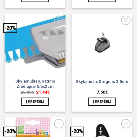
-20%
Noriu!
Noriu!
Skylamušis juostinis
Skylamušis Drugelis 2.5cm
Žiedlapiai 5.5x3cm
Original
Current
26.80
€
21.44
€
7.50
€
price
price
was:
is:
Į KREPŠELĮ
Į KREPŠELĮ
26.80€.
21.44€.
-20%
-20%