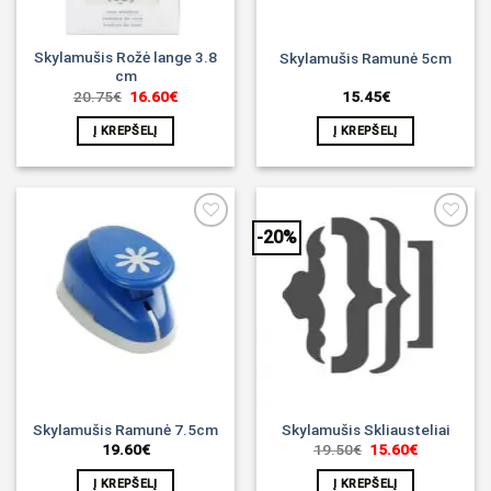
Skylamušis Rožė lange 3.8
Skylamušis Ramunė 5cm
cm
Original
Current
20.75
€
16.60
€
15.45
€
price
price
was:
is:
Į KREPŠELĮ
Į KREPŠELĮ
20.75€.
16.60€.
-20%
Noriu!
Noriu!
Skylamušis Ramunė 7.5cm
Skylamušis Skliausteliai
Original
Current
19.60
€
19.50
€
15.60
€
price
price
was:
is:
Į KREPŠELĮ
Į KREPŠELĮ
19.50€.
15.60€.