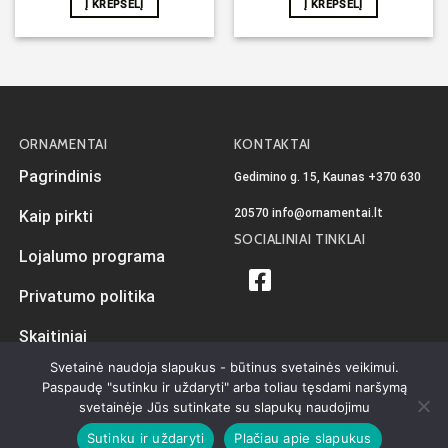
Į KREPŠELĮ
Į KREPŠELĮ
ORNAMENTAI
KONTAKTAI
Pagrindinis
Gedimino g. 15, Kaunas
+370 630
20570
info@ornamentai.lt
Kaip pirkti
SOCIALINIAI TINKLAI
Lojalumo programa
Privatumo politika
Skaitiniai
Svetainė naudoja slapukus - būtinus svetainės veikimui.
Paspaudę "sutinku ir uždaryti" arba toliau tęsdami naršymą
svetainėje Jūs sutinkate su slapukų naudojimu
Sukurta
iKiwi.lt
Visos teisės priklauso Ornamentai.lt © 2026
Sutinku ir uždaryti
Plačiau apie slapukus
Privatumo politika