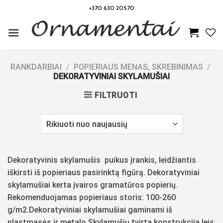
Skip
+370 630 20570
to
content
RANKDARBIAI
/
POPIERIAUS MENAS, SKREBINIMAS
/
DEKORATYVINIAI SKYLAMUŠIAI
FILTRUOTI
Dekoratyvinis skylamušis puikus įrankis,
leidžiantis
iškirsti iš popieriaus pasirinktą figūrą. Dekoratyviniai
skylamušiai kerta įvairos gramatūros popierių.
Rekomenduojamas popieriaus storis: 100-260
g/m2.Dekoratyviniai skylamušiai gaminami iš
plastmasės ir metalo.Skylamušių tvirta konstrukcija leis