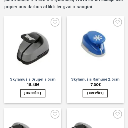
popieriaus darbus atlikti lengvai ir saugiai.
Noriu!
Noriu!
Skylamušis Drugelis 5cm
Skylamušis Ramunė 2.5cm
15.45
€
7.30
€
Į KREPŠELĮ
Į KREPŠELĮ