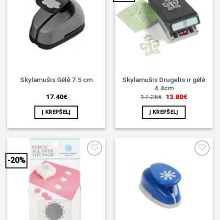
Noriu!
Noriu!
Skylamušis Drugelis ir gėlė
Skylamušis Gėlė 7.5 cm
4.4cm
Original
Current
17.40
€
17.25
€
13.80
€
price
price
was:
is:
Į KREPŠELĮ
Į KREPŠELĮ
17.25€.
13.80€.
-20%
Noriu!
Noriu!