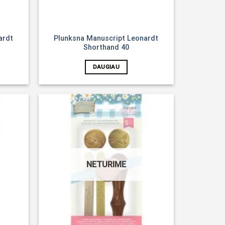
ardt
Plunksna Manuscript Leonardt
Shorthand 40
DAUGIAU
Noriu!
Noriu!
NETURIME