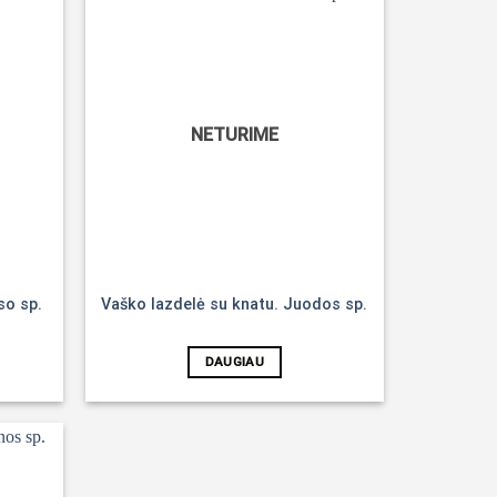
Noriu!
Noriu!
NETURIME
so sp.
Vaško lazdelė su knatu. Juodos sp.
DAUGIAU