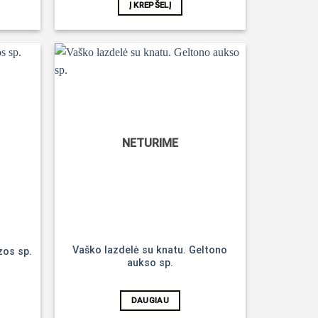
Į KREPŠELĮ
Noriu!
Noriu!
NETURIME
Vaško lazdelė su knatu. Geltono
zos sp.
aukso sp.
DAUGIAU