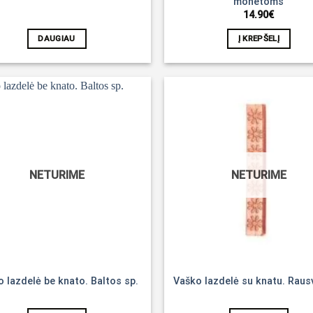
monetoms
14.90
€
DAUGIAU
Į KREPŠELĮ
Noriu!
NETURIME
NETURIME
 lazdelė be knato. Baltos sp.
Vaško lazdelė su knatu. Raus