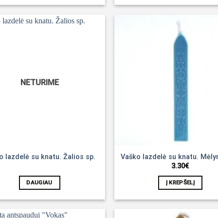
Noriu!
NETURIME
 lazdelė su knatu. Žalios sp.
Vaško lazdelė su knatu. Mėly
3.30
€
DAUGIAU
Į KREPŠELĮ