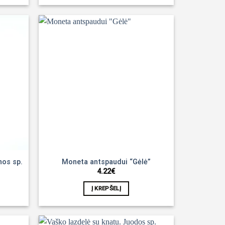
Noriu!
Noriu!
nos sp.
Moneta antspaudui “Gėlė”
4.22
€
Į KREPŠELĮ