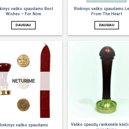
kinys vaško spaudams Best
Rinkinys vaško spaudams Le
Wishes – For Now
From The Heart
DAUGIAU
DAUGIAU
Noriu!
NETURIME
Vaško spaudų rankenėlė kei
Rinkinys vaško spaudams