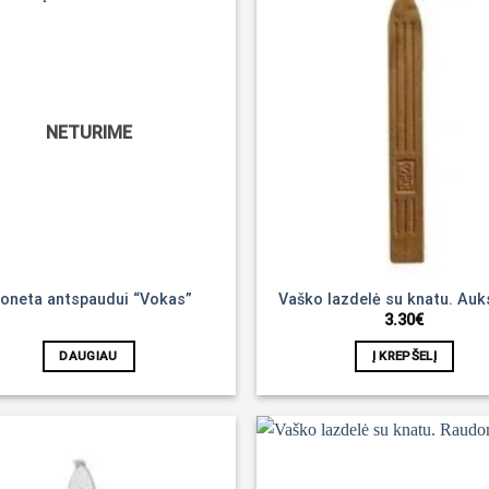
Noriu!
NETURIME
oneta antspaudui “Vokas”
Vaško lazdelė su knatu. Auk
3.30
€
DAUGIAU
Į KREPŠELĮ