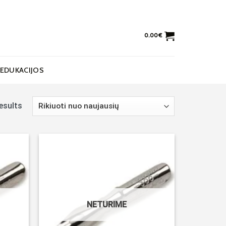
0.00
€
EDUKACIJOS
esults
Noriu!
Noriu!
NETURIME