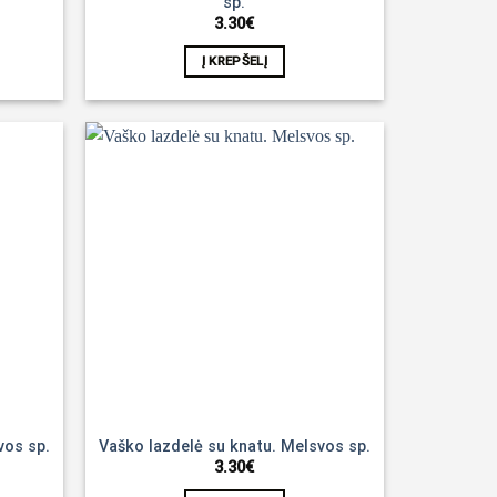
sp.
3.30
€
Į KREPŠELĮ
Noriu!
Noriu!
vos sp.
Vaško lazdelė su knatu. Melsvos sp.
3.30
€