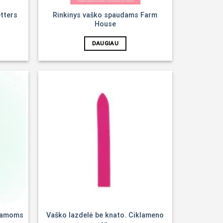
tters
Rinkinys vaško spaudams Farm
House
DAUGIAU
Noriu!
Noriu!
čiamoms
Vaško lazdelė be knato. Ciklameno