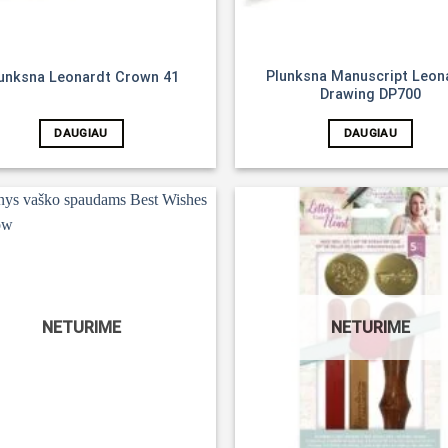
Plunksna Manuscript Leon
unksna Leonardt Crown 41
Drawing DP700
DAUGIAU
DAUGIAU
Noriu!
NETURIME
NETURIME