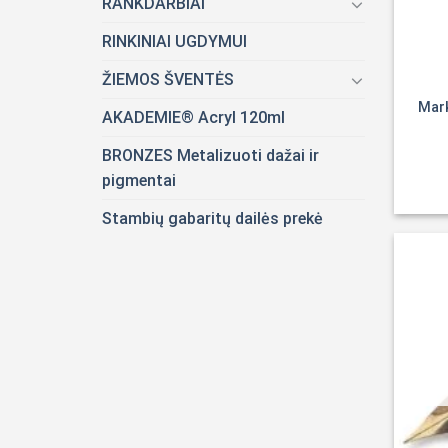
RANKDARBIAI
RINKINIAI UGDYMUI
ŽIEMOS ŠVENTĖS
Mark
AKADEMIE® Acryl 120ml
BRONZES Metalizuoti dažai ir
pigmentai
Stambių gabaritų dailės prekė