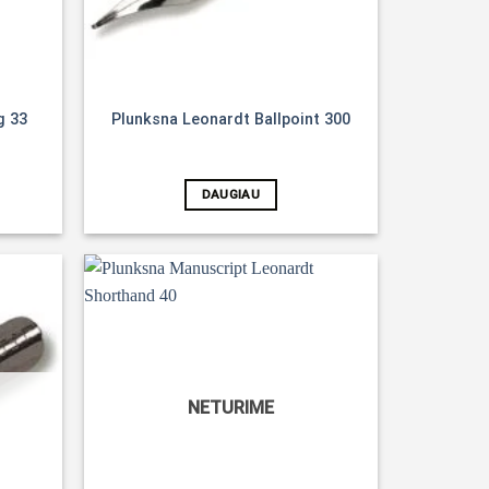
g 33
Plunksna Leonardt Ballpoint 300
DAUGIAU
Noriu!
Noriu!
NETURIME