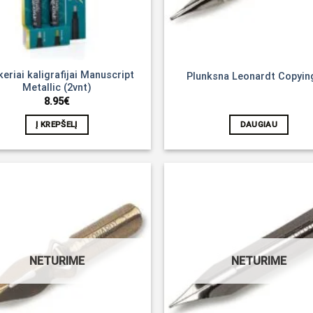
eriai kaligrafijai Manuscript
Plunksna Leonardt Copyin
Metallic (2vnt)
8.95
€
Į KREPŠELĮ
DAUGIAU
Noriu!
NETURIME
NETURIME