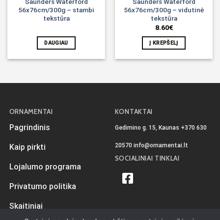
Saunders Waterford
Saunders Waterford
56x76cm/300g – stambi
56x76cm/300g – vidutinė
tekstūra
tekstūra
8.60
€
DAUGIAU
Į KREPŠELĮ
ORNAMENTAI
KONTAKTAI
Pagrindinis
Gedimino g. 15, Kaunas
+370 630
20570
info@ornamentai.lt
Kaip pirkti
SOCIALINIAI TINKLAI
Lojalumo programa
Privatumo politika
Skaitiniai