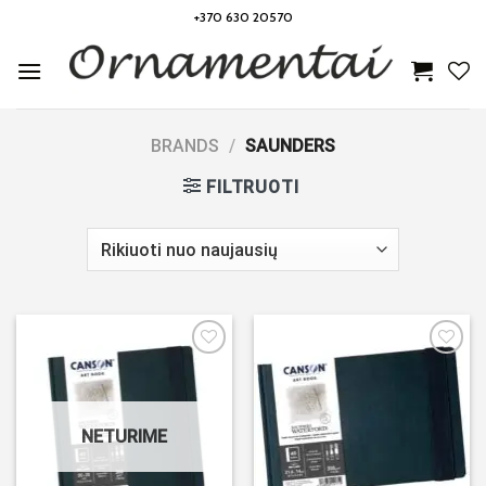
Skip
+370 630 20570
to
content
BRANDS
/
SAUNDERS
FILTRUOTI
Noriu!
Noriu!
NETURIME