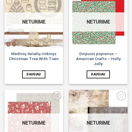
Noriu!
Noriu!
NETURIME
NETURIME
Medinių detalių rinkinys
Dvipusis popierius –
Christmas Tree With Train
American Crafts – Holly
Jolly
DAUGIAU
DAUGIAU
Noriu!
Noriu!
NETURIME
NETURIME