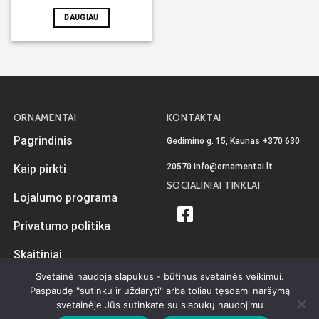
DAUGIAU
ORNAMENTAI
KONTAKTAI
Pagrindinis
Gedimino g. 15, Kaunas
+370 630
20570
info@ornamentai.lt
Kaip pirkti
SOCIALINIAI TINKLAI
Lojalumo programa
Privatumo politika
Skaitiniai
Svetainė naudoja slapukus - būtinus svetainės veikimui.
Paspaudę "sutinku ir uždaryti" arba toliau tęsdami naršymą
svetainėje Jūs sutinkate su slapukų naudojimu
Sukurta
iKiwi.lt
Visos teisės priklauso Ornamentai.lt © 2026