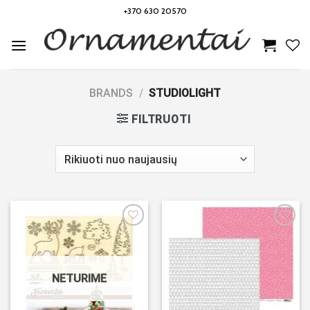
Skip
+370 630 20570
to
content
BRANDS
/
STUDIOLIGHT
FILTRUOTI
Noriu!
Noriu!
NETURIME