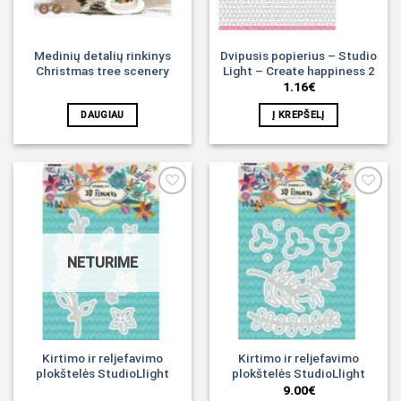
Medinių detalių rinkinys
Dvipusis popierius – Studio
Christmas tree scenery
Light – Create happiness 2
1.16
€
DAUGIAU
Į KREPŠELĮ
Noriu!
Noriu!
NETURIME
Kirtimo ir reljefavimo
Kirtimo ir reljefavimo
plokštelės StudioLlight
plokštelės StudioLlight
9.00
€