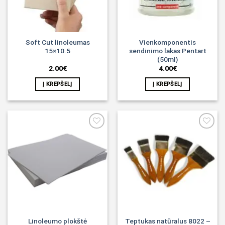
Soft Cut linoleumas
Vienkomponentis
15×10.5
sendinimo lakas Pentart
(50ml)
2.00
€
4.00
€
Į KREPŠELĮ
Į KREPŠELĮ
Noriu!
Noriu!
Linoleumo plokštė
Teptukas natūralus 8022 –