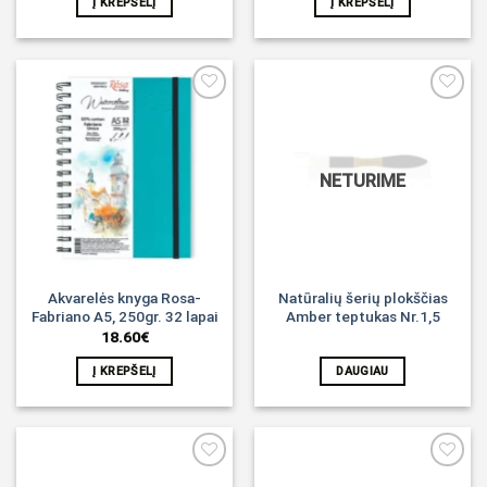
Į KREPŠELĮ
Į KREPŠELĮ
Noriu!
Noriu!
NETURIME
Akvarelės knyga Rosa-
Natūralių šerių plokščias
Fabriano A5, 250gr. 32 lapai
Amber teptukas Nr.1,5
18.60
€
Į KREPŠELĮ
DAUGIAU