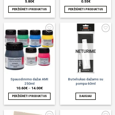
5.80
€
0.55
€
PERŽIŪRĖTI PRODUKTUS
PERŽIŪRĖTI PRODUKTUS
Noriu!
Noriu!
NETURIME
Spausdinimo dažai AMI
Buteliukas dažams su
250ml
pompa 60ml
Price
10.60
€
–
14.00
€
range:
10.60€
PERŽIŪRĖTI PRODUKTUS
DAUGIAU
through
14.00€