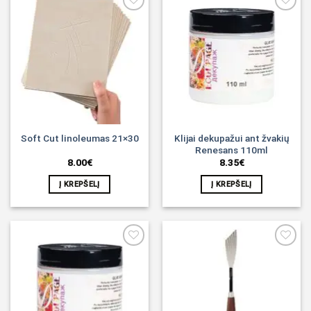
Noriu!
Noriu!
Klijai dekupažui ant žvakių
Soft Cut linoleumas 21×30
Renesans 110ml
8.00
€
8.35
€
Į KREPŠELĮ
Į KREPŠELĮ
Noriu!
Noriu!