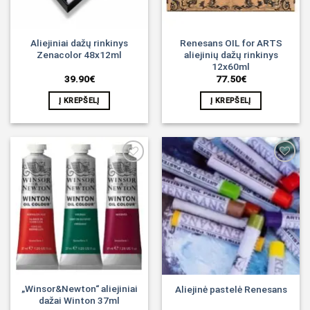
Aliejiniai dažų rinkinys
Renesans OIL for ARTS
Zenacolor 48x12ml
aliejinių dažų rinkinys
12x60ml
39.90
€
77.50
€
Į KREPŠELĮ
Į KREPŠELĮ
Noriu!
Noriu!
„Winsor&Newton“ aliejiniai
Aliejinė pastelė Renesans
dažai Winton 37ml