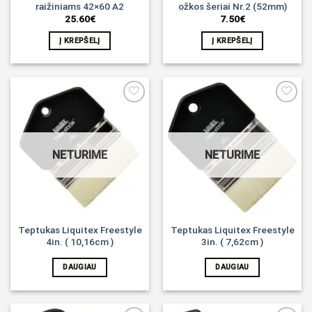
raižiniams 42×60 A2
ožkos šeriai Nr.2 (52mm)
25.60
€
7.50
€
Į KREPŠELĮ
Į KREPŠELĮ
Noriu!
Noriu!
NETURIME
NETURIME
Teptukas Liquitex Freestyle
Teptukas Liquitex Freestyle
4in. ( 10,16cm )
3in. ( 7,62cm )
DAUGIAU
DAUGIAU