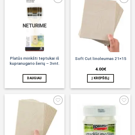
Noriu!
Noriu!
NETURIME
Platūs minkšti teptukai iš
Soft Cut linoleumas 21×15
kupranugario šerių – 3vnt.
4.00
€
DAUGIAU
Į KREPŠELĮ
Noriu!
Noriu!