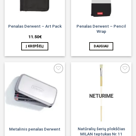
Penalas Derwent – Pencil
Penalas Derwent – Art Pack
Wrap
11.50
€
Į KREPŠELĮ
DAUGIAU
Noriu!
Noriu!
NETURIME
Natūralių šerių plokščias
Metalinis penalas Derwent
MILAN teptukas Nr.11