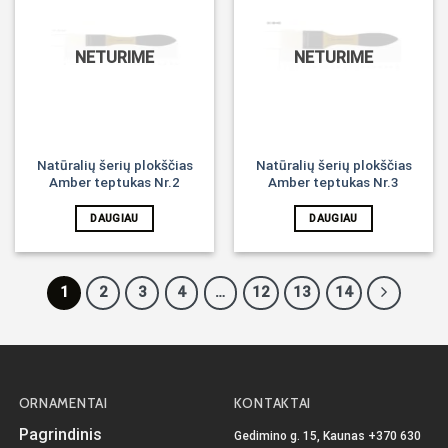
Noriu!
Noriu!
NETURIME
NETURIME
Natūralių šerių plokščias
Natūralių šerių plokščias
Amber teptukas Nr.2
Amber teptukas Nr.3
DAUGIAU
DAUGIAU
1
2
3
4
…
12
13
14
ORNAMENTAI
KONTAKTAI
Pagrindinis
Gedimino g. 15, Kaunas
+370 630