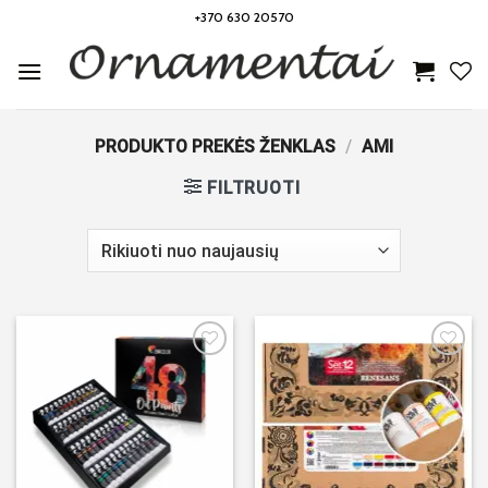
Skip
+370 630 20570
to
content
PRODUKTO PREKĖS ŽENKLAS
/
AMI
FILTRUOTI
Noriu!
Noriu!