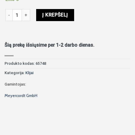
produkto kiekis: 3D lipnios pagalvėlės 2mm storio - 400vnt
Į KREPŠELĮ
Šią prekę išsiųsime per 1-2 darbo dienas.
Produkto kodas:
65748
Kategorija:
Klijai
Gamintojas:
Meyercordt GmbH