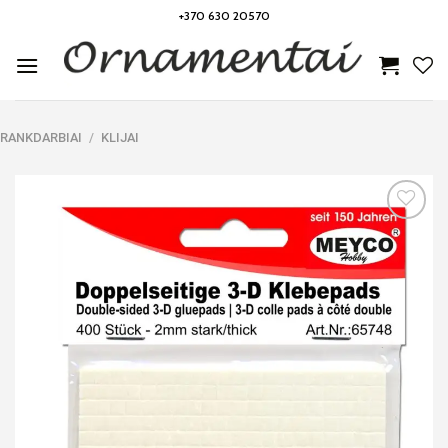
Skip
+370 630 20570
to
content
RANKDARBIAI
/
KLIJAI
Noriu!