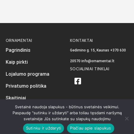
ORNAMENTAI
KONTAKTAI
Pagrindinis
Gedimino g. 15, Kaunas
+370 630
20570
info@ornamentai.lt
Kaip pirkti
SOCIALINIAI TINKLAI
Lojalumo programa
Privatumo politika
Skaitiniai
Svetainė naudoja slapukus - būtinus svetainės veikimui.
Paspaudę "sutinku ir uždaryti" arba toliau tęsdami naršymą
svetainėje Jūs sutinkate su slapukų naudojimu
Sukurta
iKiwi.lt
Visos teisės priklauso Ornamentai.lt © 2026
Sutinku ir uždaryti
Plačiau apie slapukus
Privatumo politika