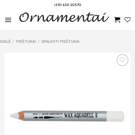
Skip
+370 630 20570
to
content
DAILĖ
/
PIEŠTUKAI
/
SPALVOTI PIEŠTUKAI
Noriu!