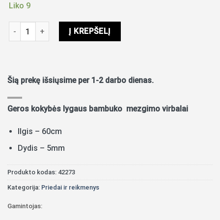
Liko 9
produkto kiekis: Bambukiniai virbalai 5mm (60cm)
Į KREPŠELĮ
Šią prekę išsiųsime per 1-2 darbo dienas.
Geros kokybės lygaus bambuko mezgimo virbalai
Ilgis – 60cm
Dydis – 5mm
Produkto kodas:
42273
Kategorija:
Priedai ir reikmenys
Gamintojas: