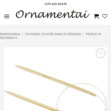
Skip
+370 630 20570
to
content
RANKDARBIAI
/
SIUVIMAS, SIUVINĖJIMAS IR NĖRIMAS
/
PRIEDAI IR
REIKMENYS
Noriu!