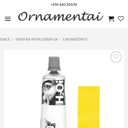
Skip
+370 630 20570
to
content
DAILĖ
/
GRAFIKA IR KALIGRAFIJA
/
LINORAIŽINYS
Noriu!