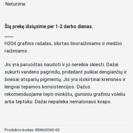
Neturime
Šią prekę išsiųsime per 1-2 darbo dienas.
H2Oil grafinis rašalas, skirtas linoraižiniams ir medžio
raižiniams.
Jis yra paruoštas naudoti ir jo nereikia skiesti. Dažai
sukurti vandens pagrindu, pridedant puikiai dengiančių ir
šviesai atsparių pigmentų. Jis yra išskirtinai kreminės ir
lengvai tepamos konsistencijos. Dažus
rekomenduojame tepti minkštu, guminiu grafiniu voleliu
arba teptuku. Dažai nepalieka nemalonaus kvapo.
Produkto kodas:
RENH2O60-02