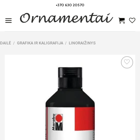
Skip
+370 630 20570
to
content
DAILĖ
/
GRAFIKA IR KALIGRAFIJA
/
LINORAIŽINYS
Noriu!