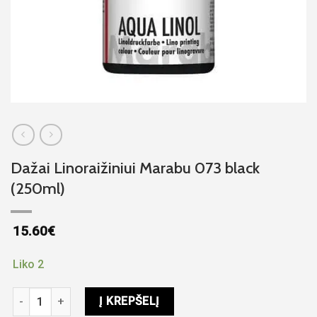
Dažai Linoraižiniui Marabu 073 black
(250ml)
15.60
€
Liko 2
produkto kiekis: Dažai Linoraižiniui Marabu 073 black (250ml)
Į KREPŠELĮ