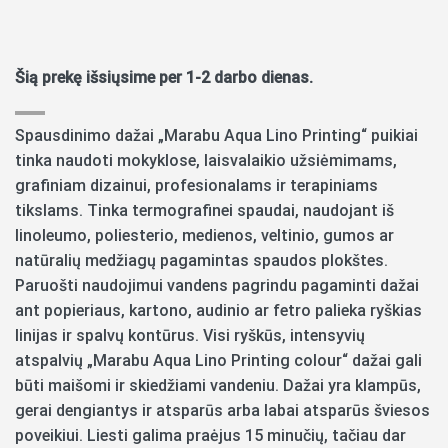
Šią prekę išsiųsime per 1-2 darbo dienas.
Spausdinimo dažai „Marabu Aqua Lino Printing“ puikiai
tinka naudoti mokyklose, laisvalaikio užsiėmimams,
grafiniam dizainui, profesionalams ir terapiniams
tikslams. Tinka termografinei spaudai, naudojant iš
linoleumo, poliesterio, medienos, veltinio, gumos ar
natūralių medžiagų pagamintas spaudos plokštes.
Paruošti naudojimui vandens pagrindu pagaminti dažai
ant popieriaus, kartono, audinio ar fetro palieka ryškias
linijas ir spalvų kontūrus. Visi ryškūs, intensyvių
atspalvių „Marabu Aqua Lino Printing colour“ dažai gali
būti maišomi ir skiedžiami vandeniu. Dažai yra klampūs,
gerai dengiantys ir atsparūs arba labai atsparūs šviesos
poveikiui. Liesti galima praėjus 15 minučių, tačiau dar