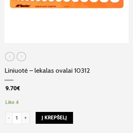
Liniuotė – lekalas ovalai 10312
9.70
€
Liko 4
produkto kiekis: Liniuotė - lekalas ovalai 10312
Į KREPŠELĮ