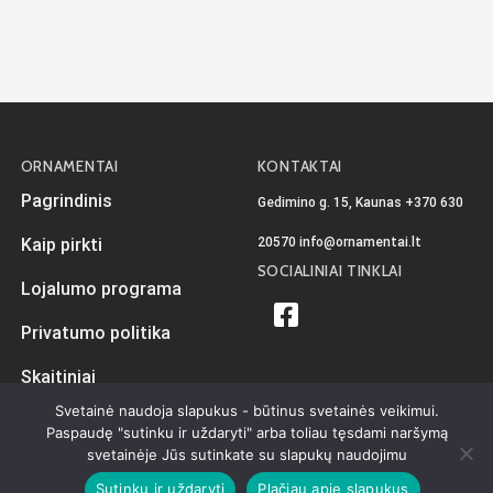
ORNAMENTAI
KONTAKTAI
Pagrindinis
Gedimino g. 15, Kaunas
+370 630
20570
info@ornamentai.lt
Kaip pirkti
SOCIALINIAI TINKLAI
Lojalumo programa
Privatumo politika
Skaitiniai
Svetainė naudoja slapukus - būtinus svetainės veikimui.
Paspaudę "sutinku ir uždaryti" arba toliau tęsdami naršymą
svetainėje Jūs sutinkate su slapukų naudojimu
Sukurta
iKiwi.lt
Visos teisės priklauso Ornamentai.lt © 2026
Sutinku ir uždaryti
Plačiau apie slapukus