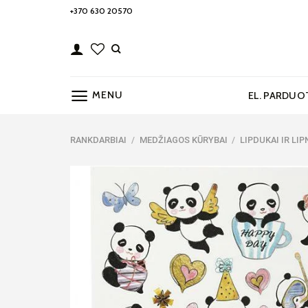
Skip
+370 630 20570
to
content
MENU
EL. PARDUO
RANKDARBIAI
/
MEDŽIAGOS KŪRYBAI
/
LIPDUKAI IR LI