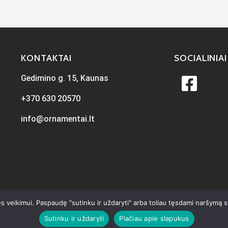
KONTAKTAI
SOCIALINIAI
Gedimino g. 15, Kaunas
+370 630 20570
info@ornamentai.lt
s veikimui. Paspaudę "sutinku ir uždaryti" arba toliau tęsdami naršymą 
Sutinku ir uždaryti
Plačiau apie slapukus
ta
iKiwi.lt
Visos teisės priklauso Ornamentai.lt © 2026
Privatumo p