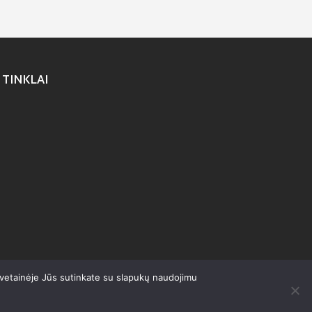
 TINKLAI
svetainėje Jūs sutinkate su slapukų naudojimu
olitika