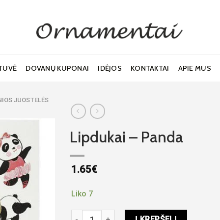
TUVĖ
DOVANŲ KUPONAI
IDĖJOS
KONTAKTAI
APIE MUS
PNIOS JUOSTELĖS
Lipdukai – Panda
1.65
€
Noriu!
Liko 7
produkto kiekis: Lipdukai - Panda
Į KREPŠELĮ