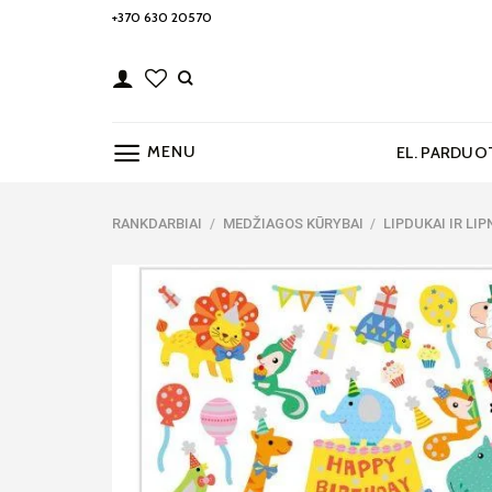
Skip
+370 630 20570
to
content
MENU
EL. PARDUO
RANKDARBIAI
/
MEDŽIAGOS KŪRYBAI
/
LIPDUKAI IR LI