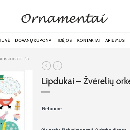
TUVĖ
DOVANŲ KUPONAI
IDĖJOS
KONTAKTAI
APIE MUS
PNIOS JUOSTELĖS
Lipdukai – Žvėrelių ork
Noriu!
Neturime