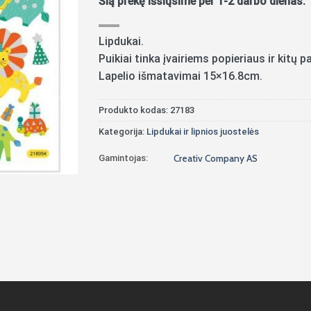
Šią prekę išsiųsime per 1-2 darbo dienas.
Lipdukai.
Puikiai tinka įvairiems popieriaus ir kitų
Lapelio išmatavimai 15×16.8cm.
Produkto kodas:
27183
Kategorija:
Lipdukai ir lipnios juostelės
Gamintojas:
Creativ Company AS