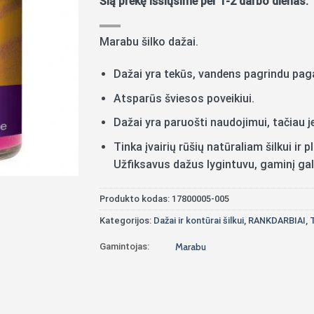
Šią prekę išsiųsime per 1-2 darbo dienas.
Marabu šilko dažai.
Dažai yra tekūs, vandens pagrindu paga
Atsparūs šviesos poveikiui.
Dažai yra paruošti naudojimui, tačiau je
Tinka įvairių rūšių natūraliam šilkui i
Užfiksavus dažus lygintuvu, gaminį gal
Produkto kodas:
17800005-005
Kategorijos:
Dažai ir kontūrai šilkui
,
RANKDARBIAI
,
T
Gamintojas:
Marabu