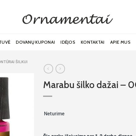
TUVĖ
DOVANŲ KUPONAI
IDĖJOS
KONTAKTAI
APIE MUS
ONTŪRAI ŠILKUI
Marabu šilko dažai – 
Noriu!
Neturime