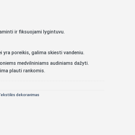
minti ir fiksuojami lygintuvu.
i yra poreikis, galima skiesti vandeniu.
r ploniems medvilniniams audiniams dažyti.
ima plauti rankomis.
ekstilės dekoravimas