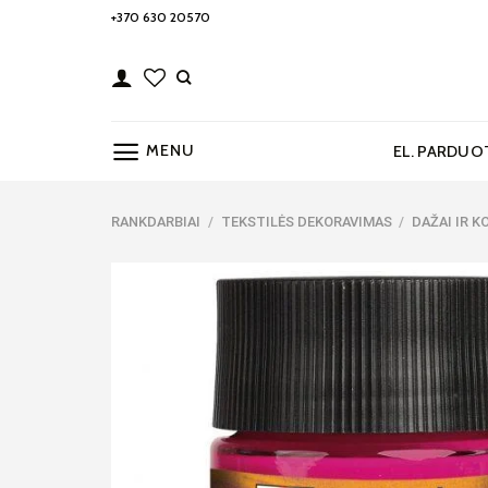
Skip
+370 630 20570
to
content
MENU
EL. PARDUO
RANKDARBIAI
/
TEKSTILĖS DEKORAVIMAS
/
DAŽAI IR K