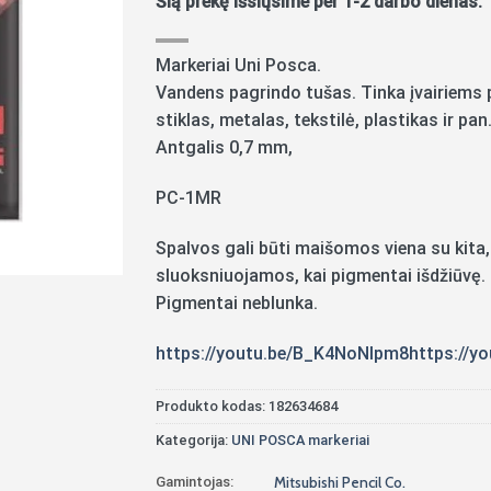
Šią prekę išsiųsime per 1-2 darbo dienas.
Markeriai Uni Posca.
Vandens pagrindo tušas. Tinka įvairiems p
stiklas, metalas, tekstilė, plastikas ir pan
Antgalis 0,7 mm,
PC-1MR
Spalvos gali būti maišomos viena su kita,
sluoksniuojamos, kai pigmentai išdžiūvę.
Pigmentai neblunka.
https://youtu.be/B_K4NoNlpm8
https://y
Produkto kodas:
182634684
Kategorija:
UNI POSCA markeriai
Gamintojas:
Mitsubishi Pencil Co.