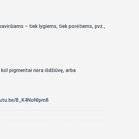
aviršiams – tiek lygiems, tiek porėtiems, pvz.,
.
 kol pigmentai nėra išdžiūvę, arba
outu.be/B_K4NoNlpm8