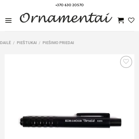
Skip
+370 630 20570
to
content
DAILĖ
/
PIEŠTUKAI
/
PIEŠIMO PRIEDAI
Noriu!