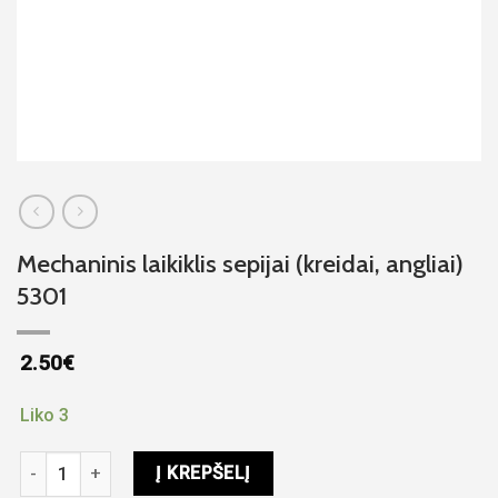
Mechaninis laikiklis sepijai (kreidai, angliai)
5301
2.50
€
Liko 3
produkto kiekis: Mechaninis laikiklis sepijai (kreidai, angliai) 5
Į KREPŠELĮ