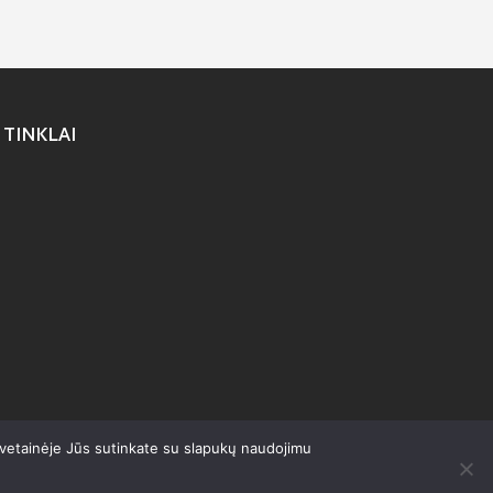
 TINKLAI
svetainėje Jūs sutinkate su slapukų naudojimu
olitika