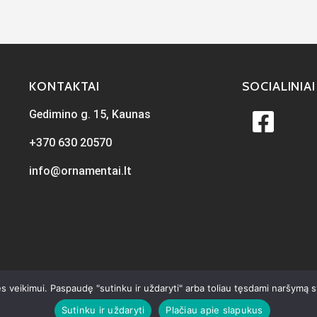
KONTAKTAI
SOCIALINIAI
Gedimino g. 15, Kaunas
+370 630 20570
info@ornamentai.lt
s veikimui. Paspaudę "sutinku ir uždaryti" arba toliau tęsdami naršymą 
Sutinku ir uždaryti
Plačiau apie slapukus
ta
iKiwi.lt
Visos teisės priklauso Ornamentai.lt © 2026
Privatumo p