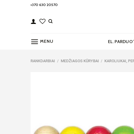
Skip
+370 630 20570
to
content
MENU
EL. PARDUO
RANKDARBIAI
/
MEDŽIAGOS KŪRYBAI
/
KAROLIUKAI, PER