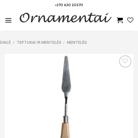
Skip
+370 630 20570
to
content
DAILĖ
/
TEPTUKAI IR MENTELĖS
/
MENTELĖS
Noriu!