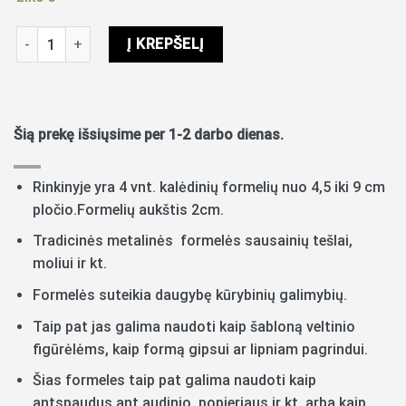
produkto kiekis: Metalinės formos 4vnt. Kalėdos
Į KREPŠELĮ
Šią prekę išsiųsime per 1-2 darbo dienas.
Rinkinyje yra 4 vnt. kalėdinių formelių nuo 4,5 iki 9 cm
pločio.Formelių aukštis 2cm.
Tradicinės metalinės formelės sausainių tešlai,
moliui ir kt.
Formelės suteikia daugybę kūrybinių galimybių.
Taip pat jas galima naudoti kaip šabloną veltinio
figūrėlėms, kaip formą gipsui ar lipniam pagrindui.
Šias formeles taip pat galima naudoti kaip
antspaudus ant audinio, popieriaus ir kt. arba kaip