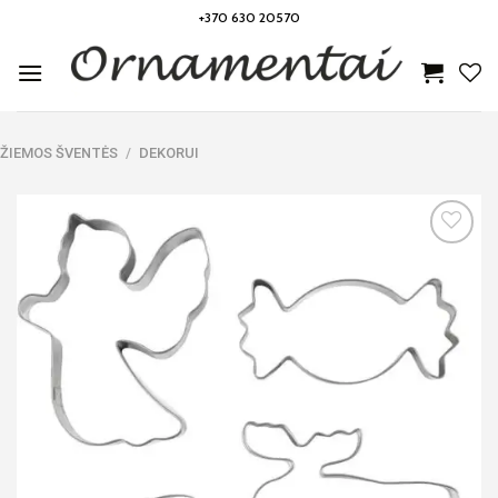
Skip
+370 630 20570
to
content
ŽIEMOS ŠVENTĖS
/
DEKORUI
Noriu!