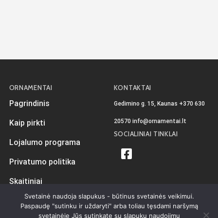
ORNAMENTAI
KONTAKTAI
Pagrindinis
Gedimino g. 15, Kaunas
+370 630
20570
info@ornamentai.lt
Kaip pirkti
SOCIALINIAI TINKLAI
Lojalumo programa
Privatumo politika
Skaitiniai
Svetainė naudoja slapukus - būtinus svetainės veikimui.
Paspaudę "sutinku ir uždaryti" arba toliau tęsdami naršymą
svetainėje Jūs sutinkate su slapukų naudojimu