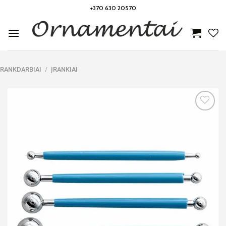
Skip
+370 630 20570
to
content
RANKDARBIAI
/
ĮRANKIAI
Noriu!