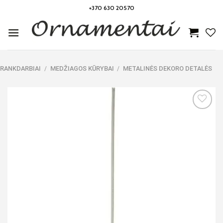
Skip
+370 630 20570
to
content
RANKDARBIAI
/
MEDŽIAGOS KŪRYBAI
/
METALINĖS DEKORO DETALĖS
Noriu!