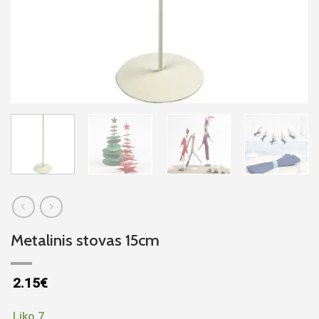
Metalinis stovas 15cm
2.15
€
Liko 7