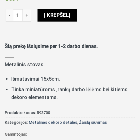
produkto kiekis: Metalinis stovas 15cm
Į KREPŠELĮ
Šią prekę išsiųsime per 1-2 darbo dienas.
Metalinis stovas.
Išmatavimai 15x5cm.
Tinka miniatūroms ,rankų darbo lėlėms bei kitiems
dekoro elementams.
Produkto kodas:
593700
Kategorijos:
Metalinės dekoro detalės
,
Žaislų siuvimas
Gamintojas: