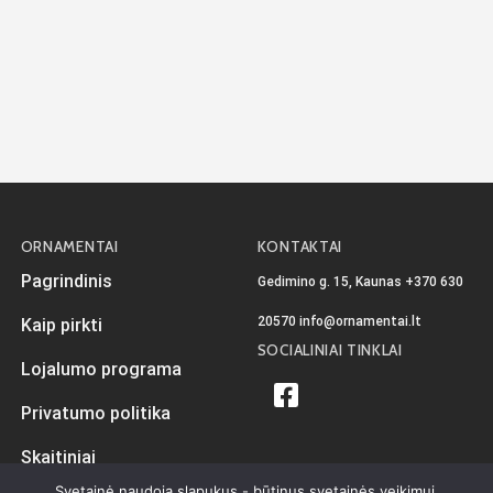
ORNAMENTAI
KONTAKTAI
Pagrindinis
Gedimino g. 15, Kaunas
+370 630
20570
info@ornamentai.lt
Kaip pirkti
SOCIALINIAI TINKLAI
Lojalumo programa
Privatumo politika
Skaitiniai
Svetainė naudoja slapukus - būtinus svetainės veikimui.