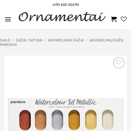
Skip
+370 630 20570
to
content
DAILĖ
/
DAŽAI TAPYBAI
/
AKVARELINIAI DAŽAI
/
AKVARELINIŲ DAŽŲ
RINKINIAI
Noriu!