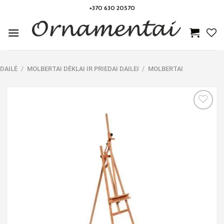
Skip
+370 630 20570
to
content
DAILĖ
/
MOLBERTAI DĖKLAI IR PRIEDAI DAILEI
/
MOLBERTAI
Noriu!