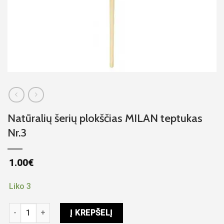
Natūralių šerių plokščias MILAN teptukas
Nr.3
1.00
€
Liko 3
produkto kiekis: Natūralių šerių plokščias MILAN teptukas Nr.3
Į KREPŠELĮ