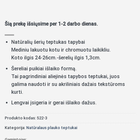
Šią prekę išsiųsime per 1-2 darbo dienas.
Natūralių šerių teptukas tapybai
Mediniu lakuotu kotu ir chromuotu laikikliu.
Koto ilgis 24-26cm.-šerelių ilgis 1,3cm.
Šereliai puikiai išlaiko formą.
Tai pagrindiniai aliejinės tapybos teptukai, juos
galima naudoti ir su akriliniais dažais tekstūroms
kurti.
Lengvai įsigeria ir gerai išlaiko dažus.
Produkto kodas:
522-3
Kategorija:
Natūralaus plauko teptukai
Gamintojas: