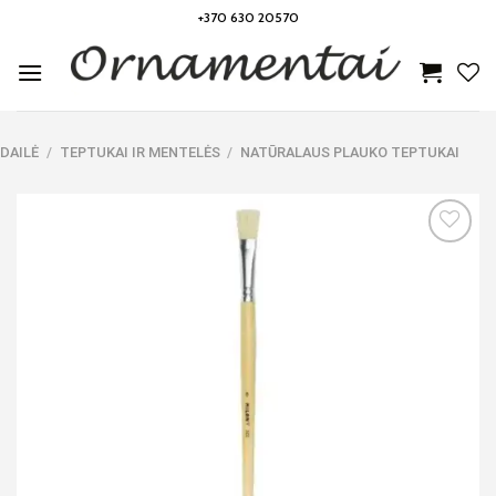
Skip
+370 630 20570
to
content
DAILĖ
/
TEPTUKAI IR MENTELĖS
/
NATŪRALAUS PLAUKO TEPTUKAI
Noriu!