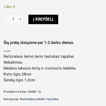
Liko 4
produkto kiekis: Natūralus plokščias, šerno šerių teptukas Nr.1
Į KREPŠELĮ
Šią prekę išsiųsime per 1-2 darbo dienas.
Natūralaus šerno šerio teptukas tapybai.
Nebalintas.
Mediniu lakuotu kotų ir cromuotu laikikliu.
Koto ilgis 28cm.
Šerelių ilgis 1,2cm
Produkto kodas:
6028F-10
Kategorija:
Natūralaus plauko teptukai