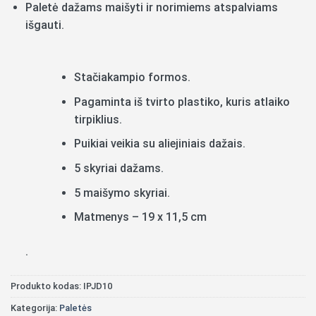
Paletė dažams maišyti ir norimiems atspalviams
išgauti.
Stačiakampio formos.
Pagaminta iš tvirto plastiko, kuris atlaiko
tirpiklius.
Puikiai veikia su aliejiniais dažais.
5 skyriai dažams.
5 maišymo skyriai.
Matmenys – 19 x 11,5 cm
.
Produkto kodas:
IPJD10
Kategorija:
Paletės