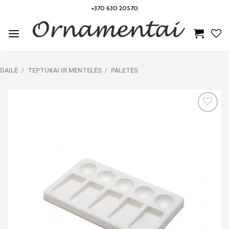
Skip
+370 630 20570
to
content
DAILĖ
/
TEPTUKAI IR MENTELĖS
/
PALETĖS
Noriu!