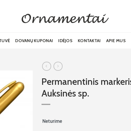
TUVĖ
DOVANŲ KUPONAI
IDĖJOS
KONTAKTAI
APIE MUS
Permanentinis marker
Auksinės sp.
Noriu!
Neturime