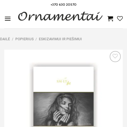
Skip
+370 630 20570
to
content
DAILĖ
/
POPIERIUS
/
ESKIZAVIMUI IR PIEŠIMUI
Noriu!