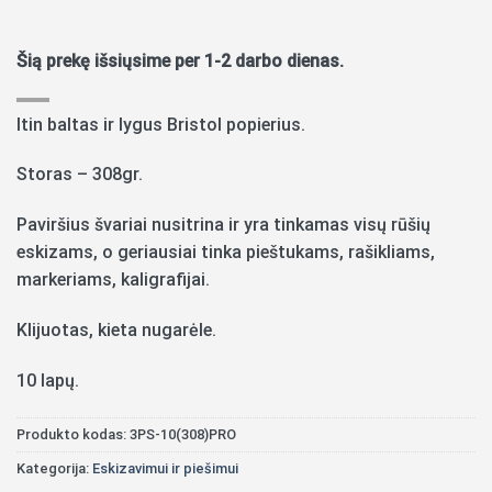
Šią prekę išsiųsime per 1-2 darbo dienas.
Itin baltas ir lygus Bristol popierius.
Storas – 308gr.
Paviršius švariai nusitrina ir yra tinkamas visų rūšių
eskizams, o geriausiai tinka pieštukams, rašikliams,
markeriams, kaligrafijai.
Klijuotas, kieta nugarėle.
10 lapų.
Produkto kodas:
3PS-10(308)PRO
Kategorija:
Eskizavimui ir piešimui