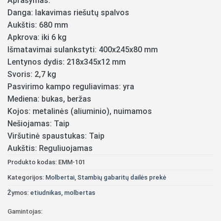
Aprašymas:
Danga: lakavimas riešutų spalvos
Aukštis: 680 mm
Apkrova: iki 6 kg
Išmatavimai sulankstyti: 400х245х80 mm
Lentynos dydis: 218х345х12 mm
Svoris: 2,7 kg
Pasvirimo kampo reguliavimas: yra
Mediena: bukas, beržas
Kojos: metalinės (aliuminio), nuimamos
Nešiojamas: Taip
Viršutinė spaustukas: Taip
Aukštis: Reguliuojamas
Produkto kodas:
EMM-101
Kategorijos:
Molbertai
,
Stambių gabaritų dailės prekė
Žymos:
etiudnikas
,
molbertas
Gamintojas: