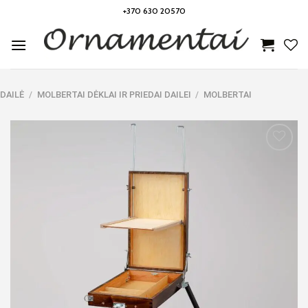
Skip
+370 630 20570
to
content
DAILĖ
/
MOLBERTAI DĖKLAI IR PRIEDAI DAILEI
/
MOLBERTAI
Noriu!