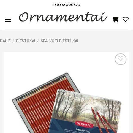
Skip
+370 630 20570
to
content
DAILĖ
/
PIEŠTUKAI
/
SPALVOTI PIEŠTUKAI
Noriu!