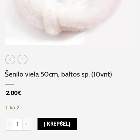
Šenilo viela 50cm, baltos sp. (10vnt)
2.00
€
Liko 2
produkto kiekis: Šenilo viela 50cm, baltos sp. (10vnt)
Į KREPŠELĮ