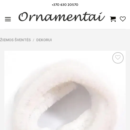
Skip
+370 630 20570
to
content
ŽIEMOS ŠVENTĖS
/
DEKORUI
Noriu!