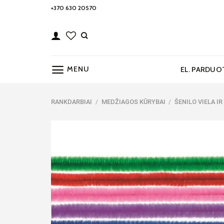
Skip
+370 630 20570
to
content
MENU
EL. PARDUO
RANKDARBIAI
/
MEDŽIAGOS KŪRYBAI
/
ŠENILO VIELA I