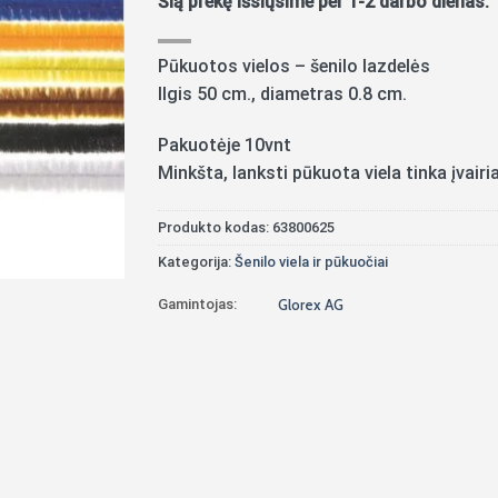
Šią prekę išsiųsime per 1-2 darbo dienas.
Pūkuotos vielos – šenilo lazdelės
Ilgis 50 cm., diametras 0.8 cm.
Pakuotėje 10vnt
Minkšta, lanksti pūkuota viela tinka įvai
Produkto kodas:
63800625
Kategorija:
Šenilo viela ir pūkuočiai
Gamintojas:
Glorex AG