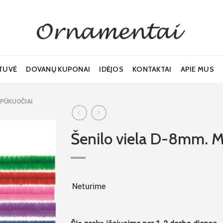
TUVĖ
DOVANŲ KUPONAI
IDĖJOS
KONTAKTAI
APIE MUS
R PŪKUOČIAI
Šenilo viela D-8mm. M
Noriu!
Neturime