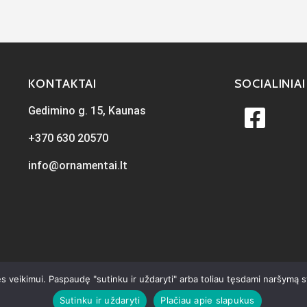
KONTAKTAI
SOCIALINIAI
Gedimino g. 15, Kaunas
+370 630 20570
info@ornamentai.lt
s veikimui. Paspaudę "sutinku ir uždaryti" arba toliau tęsdami naršymą 
Sutinku ir uždaryti
Plačiau apie slapukus
ta
iKiwi.lt
Visos teisės priklauso Ornamentai.lt © 2026
Privatumo p