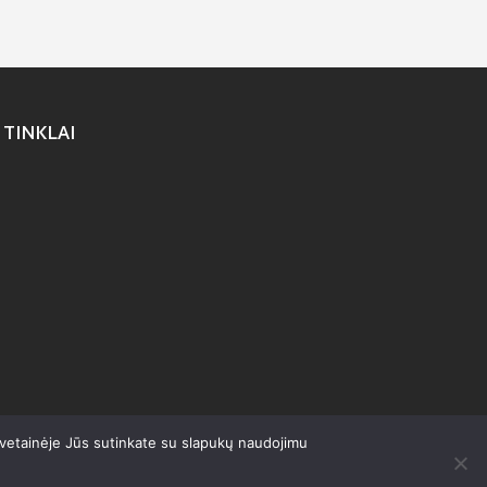
 TINKLAI
svetainėje Jūs sutinkate su slapukų naudojimu
olitika