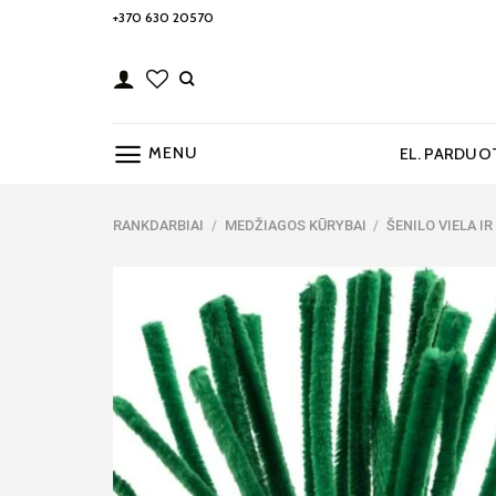
Skip
+370 630 20570
to
content
MENU
EL. PARDUO
RANKDARBIAI
/
MEDŽIAGOS KŪRYBAI
/
ŠENILO VIELA I