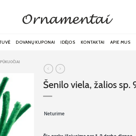
TUVĖ
DOVANŲ KUPONAI
IDĖJOS
KONTAKTAI
APIE MUS
R PŪKUOČIAI
Šenilo viela, žalios sp
Noriu!
Neturime