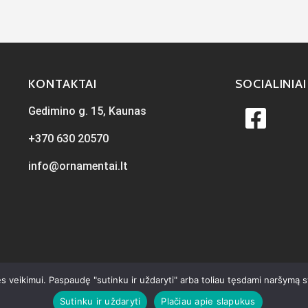
KONTAKTAI
SOCIALINIAI
Gedimino g. 15, Kaunas
+370 630 20570
info@ornamentai.lt
s veikimui. Paspaudę "sutinku ir uždaryti" arba toliau tęsdami naršymą 
Sutinku ir uždaryti
Plačiau apie slapukus
ta
iKiwi.lt
Visos teisės priklauso Ornamentai.lt © 2026
Privatumo p