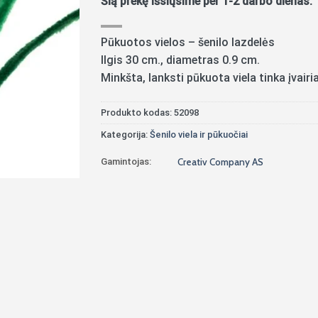
Šią prekę išsiųsime per 1-2 darbo dienas.
Pūkuotos vielos – šenilo lazdelės
Ilgis 30 cm., diametras 0.9 cm.
Minkšta, lanksti pūkuota viela tinka įvai
Produkto kodas:
52098
Kategorija:
Šenilo viela ir pūkuočiai
Gamintojas:
Creativ Company AS