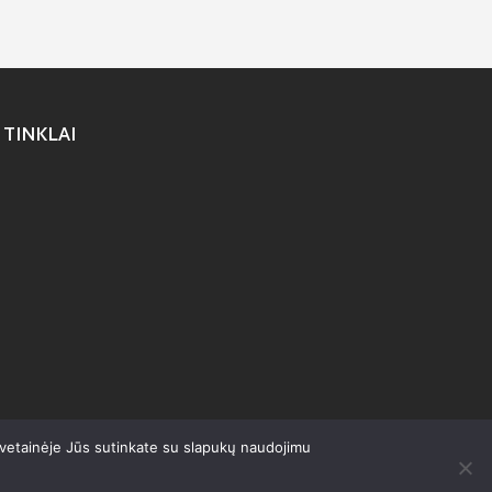
 TINKLAI
svetainėje Jūs sutinkate su slapukų naudojimu
olitika