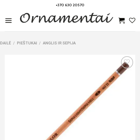
Skip
+370 630 20570
to
content
DAILĖ
/
PIEŠTUKAI
/
ANGLIS IR SEPIJA
Noriu!