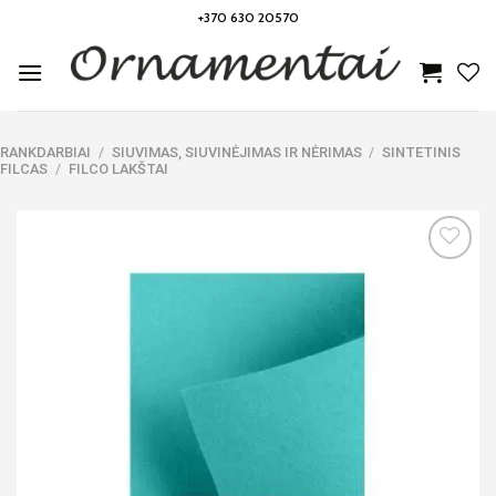
Skip
+370 630 20570
to
content
RANKDARBIAI
/
SIUVIMAS, SIUVINĖJIMAS IR NĖRIMAS
/
SINTETINIS
FILCAS
/
FILCO LAKŠTAI
Noriu!