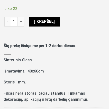
Liko 22
produkto kiekis: Sintetinis filcas 40x60cm ,1mm šviesios turkio
Į KREPŠELĮ
Šią prekę išsiųsime per 1-2 darbo dienas.
Sintetinis filcas.
Išmatavimai: 40x60cm
Storis 1mm.
Filcas nėra storas, tačiau standus. Tinkamas
dekoracijų, aplikacijų ir kitų darbelių gaminimui.