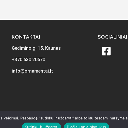
KONTAKTAI
SOCIALINIAI
Gedimino g. 15, Kaunas
+370 630 20570
info@ornamentai.lt
s veikimui. Paspaudę "sutinku ir uždaryti" arba toliau tęsdami naršymą 
Sutinku ir uždaryti
Plačiau apie slapukus