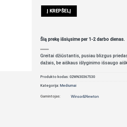
Į KREPŠELĮ
Šią prekę išsiųsime per 1-2 darbo dienas.
Greitai džiūstantis, pusiau blizgus priedas,
dažais, be aiškaus išlyginimo išsaugo aišk
Produkto kodas:
02WN30367530
Kategorija:
Mediumai
Gamintojas:
Winsor&Newton