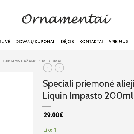
TUVĖ
DOVANŲ KUPONAI
IDĖJOS
KONTAKTAI
APIE MUS
ALIEJINIAMS DAŽAMS
/
MEDIUMAI
Speciali priemonė ali
Liquin Impasto 200ml
Noriu!
29.00
€
Liko 1