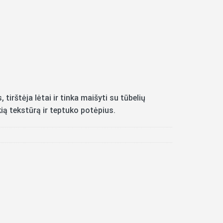
 tirštėja lėtai ir tinka maišyti su tūbelių
ią tekstūrą ir teptuko potėpius.