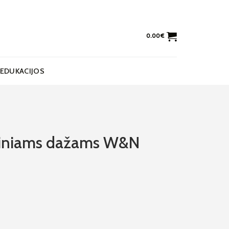
0.00
€
EDUKACIJOS
ejiniams dažams W&N