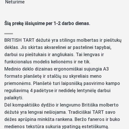
Neturime
Šią prekę išsiųsime per 1-2 darbo dienas.
BRITISH TART dėžutė yra stilings molbertas ir pieštukų
dėklas. Jis skirtas akvarelinei ar pastelinei tapybai,
darbui su pieštukais ir angliukais. Tai lengvas ir
funkcionalus modelis kelionėms ir ne tik.
Medinio dėklo dizainas ergonomiškai sujungia A3
formato planšetę ir stalčių su skyreliais meno
priemonėms. Planšetė turi laipsnišką pasvirimo kampo
reguliavimą 4 padėtyse ir nedidelę lentynėlę darbui
palaikyti.
Dėl kompaktiško dydžio ir lengvumo Britiška molberto
dėžutė yra lengvai nešiojama. Tradiciškai TART savo
dėžes aprūpina minkšta rankena. Beržo faneros ir buko
medienos tekstūra sukuria ypatingą estetiškumą.