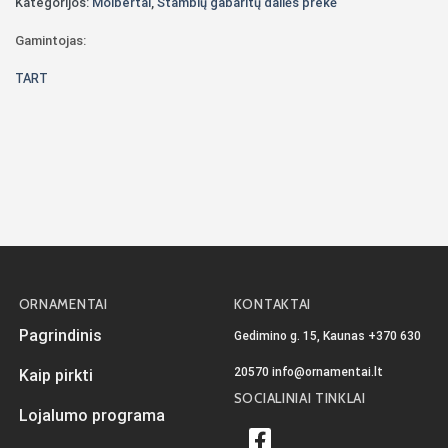
Kategorijos:
Molbertai
,
Stambių gabaritų dailės prekė
Gamintojas:
TART
ORNAMENTAI
KONTAKTAI
Pagrindinis
Gedimino g. 15, Kaunas
+370 630
20570
info@ornamentai.lt
Kaip pirkti
SOCIALINIAI TINKLAI
Lojalumo programa