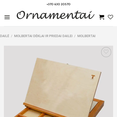
Skip
+370 630 20570
to
content
DAILĖ
/
MOLBERTAI DĖKLAI IR PRIEDAI DAILEI
/
MOLBERTAI
Noriu!