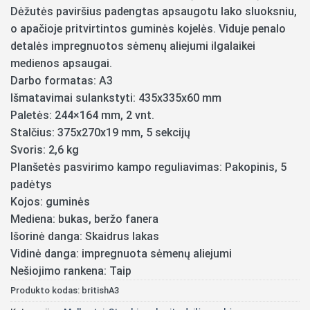
Dėžutės paviršius padengtas apsaugotu lako sluoksniu,
o apačioje pritvirtintos guminės kojelės. Viduje penalo
detalės impregnuotos sėmenų aliejumi ilgalaikei
medienos apsaugai.
Darbo formatas: A3
Išmatavimai sulankstyti: 435x335x60 mm
Paletės: 244×164 mm, 2 vnt.
Stalčius: 375x270x19 mm, 5 sekcijų
Svoris: 2,6 kg
Planšetės pasvirimo kampo reguliavimas: Pakopinis, 5
padėtys
Kojos: guminės
Mediena: bukas, beržo fanera
Išorinė danga: Skaidrus lakas
Vidinė danga: impregnuota sėmenų aliejumi
Nešiojimo rankena: Taip
Produkto kodas:
britishA3